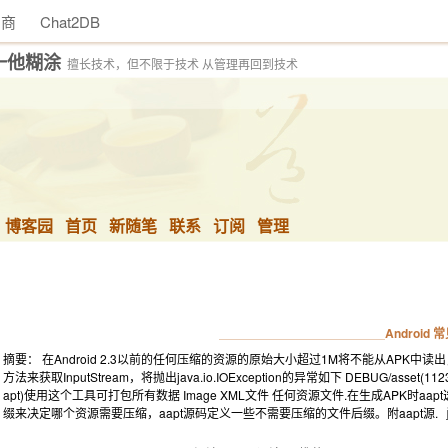
助商
Chat2DB
一他糊涂
擅长技术，但不限于技术 从管理再回到技术
博客园
首页
新随笔
联系
订阅
管理
Android
摘要： 在Android 2.3以前的任何压缩的资源的原始大小超过1M将不能从APK中读出，如果你使用
方法来获取InputStream，将抛出java.io.IOException的异常如下 DEBUG/asset(1123): Da
apt)使用这个工具可打包所有数据 Image XML文件 任何资源文件.在生成APK时a
缀来决定哪个资源需要压缩，aapt源码定义一些不需要压缩的文件后缀。附aapt源.