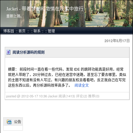
Jackei - 带着梦想和激情在现实中旅行
重新上路。
博客园
::
首页
::
::
联系
::
::
管理
2012年5月17日
阅读分析源码的规则
摘要： 前段时间一直在看一些代码，发现 IDE 的跳转功能真是好用，经常
就把人带跑了，20分钟过去，已经在迷宫中迷路，甚至忘了要去哪里。类似
的主题不知道有没有人写过，有兴趣的朋友权且看看吧，反正我自己在写完
这些东西以后，再分析源码效率高多了。
阅读全文
posted @ 2012-05-17 10:36 Jackei
阅读(1413)
评论(2)
推荐(0)
公告