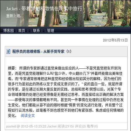
Jackei - 带着梦想和激情在现实中旅行
重新上路。
博客园
::
首页
::
::
联系
::
::
管理
2012年5月13日
程序员的思维修炼 - 从新手到专家（1）
摘要： 所谓的专家即通过直觉来做出反应的人——不是凭直觉把车开到沟
里，而是凭直觉能理解什么叫“盐少许，中火翻炒几下”并最终能做出美味佳
肴。而“专家通常很难把这种直觉和经验做出恰如其分的解释，因为他们的
很多行为是如此的熟练以至于变成无意识的了。” 说的直白一些，就是所谓
的专家，是在通过长期大量反复的实践、总结和思考/冥想以后，对某个专
业领域事情的处理已经变得像是无需经过思考，而直接给出正确的解决方案
——即使每次的事情都略有不同，甚至同一件事情在处理的过程中仍然在发
生变化，他们都能从容不迫的随时根据“情景”的变化进行处理，并且整个过
程如行云流水般，丝毫看不到也感觉不到他们有紧张感、焦虑或任何情绪的
变化。
阅读全文
posted @ 2012-05-13 23:22 Jackei
阅读(2115)
评论(2)
推荐(0)