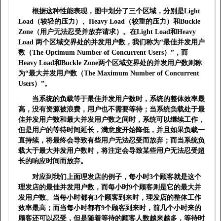
根据这种性能表现，图中划分了三个区域，分别是
Light
Load
（较轻的压力）、
Heavy Load
（较重的压力）和
Buckle
Zone
（用户无法忍受并放弃请求）。在
Light Load
和
Heavy
Load
两个区域交界处的并发用户数，我们称为“
最佳并发用户
数（
The Optimum Number of Concurrent Users
）
”，而
Heavy Load
和
Buckle Zone
两个区域交界处的并发用户数则称
为“
最大并发用户数（
The Maximum Number of Concurrent
Users
）
”。
当系统的负载等于最佳并发用户数时，系统的整体效率最
高，没有资源被浪费，用户也不需要等待；当系统负载处于最
佳并发用户数和最大并发用户数之间时，系统可以继续工作，
但是用户的等待时间延长，满意度开始降低，并且如果负载一
直持续，将最终会导致有些用户无法忍受而放弃；而当系统负
载大于最大并发用户数时，将注定会导致某些用户无法忍受超
长的响应时间而放弃。
对应到我们上面理发店的例子，每小时
3
个顾客就是这个
理发店的最佳并发用户数，而每小时
9
个顾客则是它的最大并
发用户数。当每小时都有
3
个顾客到来时，理发店的整体工作
效率最高；而当每小时都有
9
个顾客到来时，前几个小时来的
顾客还可以忍受，但是随着等待的顾客人数越来越多，等待时