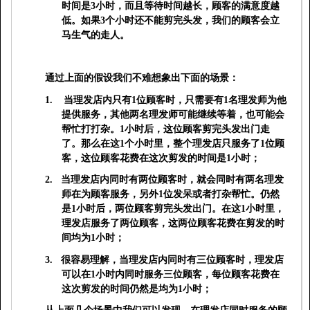
时间是
3
小时，而且等待时间越长，顾客的满意度越
低。如果
3
个小时还不能剪完头发，我们的顾客会立
马生气的走人。
通过上面的假设我们不难想象出下面的场景：
1.
当理发店内只有
1
位顾客时，只需要有
1
名理发师为他
提供服务，其他两名理发师可能继续等着，也可能会
帮忙打打杂。
1
小时后，这位顾客剪完头发出门走
了。那么在这
1
个小时里，整个理发店只服务了
1
位顾
客，这位顾客花费在这次剪发的时间是
1
小时；
2.
当理发店内同时有两位顾客时，就会同时有两名理发
师在为顾客服务，另外
1
位发呆或者打杂帮忙。仍然
是
1
小时后，两位顾客剪完头发出门。在这
1
小时里，
理发店服务了两位顾客，这两位顾客花费在剪发的时
间均为
1
小时；
3.
很容易理解，当理发店内同时有三位顾客时，理发店
可以在
1
小时内同时服务三位顾客，每位顾客花费在
这次剪发的时间仍然是均为
1
小时；