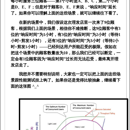
每小时服务三位顾客——第
1
个小时是
A
、
B
、
C
，第二个小时
是
D
、
E
、
F
；但是对于顾客
D
、
E
、
F
来说，“响应时间”延长
了。如果你可以理解上面的这些场景，就可以继续往下看了。
在新的场景中，我们假设这次理发店里一次来了
9
位顾
客，根据我们上面的场景，相信你不难推断，这
9
位顾客中有
3
位的“响应时间”为
1
小时，有
3
位的“响应时间”为
2
小时（等待
1
小时
+
剪发
1
小时），还有
3
位的“响应时间”为
3
小时（等待
2
小
时
+
剪发
1
小时）——已经到达用户所能忍受的极限。假如在
把这个场景中的顾客数量改为
10
，那么我们已经可以断定，一
定会有
1
位顾客因为“响应时间”过长而无法忍受，最终离开理
发店走了。
我想并不需要特别说明，大家也一定可以把上面的这些场
景跟性能测试挂上钩了。如果你还是觉得比较抽象，继续看下
面的这张图
^_^