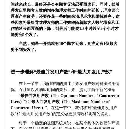
间越来越长，最终还是会有顾客无法忍受而离开。同时，随着
理发店里顾客人数的增多和理发师工作时间的延长，理发师会
逐渐产生疲劳，还要多花一些时间来清理环境和维持秩序，这
些因素将最终导致理发师的工作效率随着顾客人数的增多和工
作的延长而逐渐的下降，到最后可能要
1.5
小时甚至
2
个小时才
能剪完
1
个发了。
当然，如果一开始就有
10
个顾客到来，则注定有
1
位顾客
剪不到头发了。
进一步理解“最佳并发用户数”和“最大并发用户数”
在上一节中，我们详细的描述了并发用户数同资源占用情
况、吞吐量以及响应时间的关系，并且提到了两个新的概念
——“
最佳并发用户数（
The Optimum Number of Concurrent
Users
）
”和“
最大并发用户数（
The Maximum Number of
Concurrent Users
）
”。在这一节中，我们将对“最佳并发用户
数”和“最大并发用户数”的定义做更加清晰和明确的说明。
对于一个确定的被测系统来说，在某个具体的软硬件环境