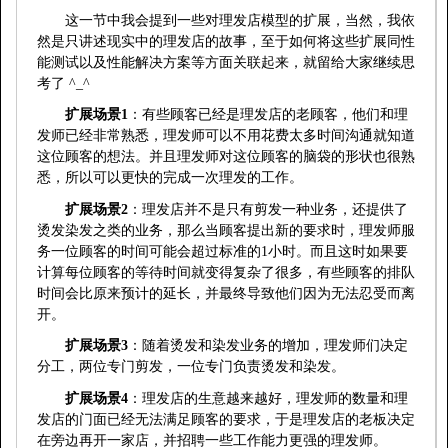
这一节中我会提到一些对理发店模型的扩展，当然，我依
然是只讲述现实中的理发店的故事，至于如何将这些扩展同性
能测试以及性能解决方案等方面关联起来，就留给大家继续思
考了
^_^
扩展场景
1
：有些顾客已经是理发店的老顾客，他们和理
发师已经非常熟悉，理发师可以不用花费太多时间沟通就知道
这位顾客的想法。并且理发师对这位顾客的脑袋的形状也很熟
悉，所以可以更快的完成一次理发的工作。
扩展场景
2
：理发店并不是只有剪发一种业务，还提供了
烫发染发之类的业务，那么当顾客提出新的要求时，理发师服
务一位顾客的时间可能会超过标准的
1
小时。而且这时如果要
计算每位顾客的等待时间就变得复杂了很多，有些顾客的排队
时间会比原来预计的延长，并最终导致他们因为无法忍受而离
开。
扩展场景
3
：随着烫发和染发业务的增加，理发师们决定
分工，两位专门剪发，一位专门负责烫发和染发。
扩展场景
4
：理发店的生意越来越好，理发师的数量和理
发店的门面已经无法满足顾客的要求，于是理发店的老板决定
在旁边再开一家店，并招聘一些工作能力更强的理发师。