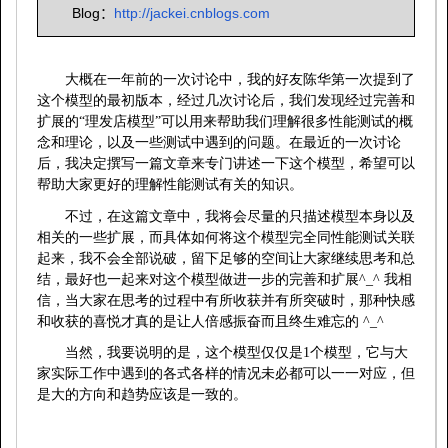
Blog
http://jackei.cnblogs.com
：
大概在一年前的一次讨论中，我的好友陈华第一次提到了
这个模型的最初版本，经过几次讨论后，我们发现经过完善和
扩展的“理发店模型”可以用来帮助我们理解很多性能测试的概
念和理论，以及一些测试中遇到的问题。在最近的一次讨论
后，我决定撰写一篇文章来专门讲述一下这个模型，希望可以
帮助大家更好的理解性能测试有关的知识。
不过，在这篇文章中，我将会尽量的只描述模型本身以及
相关的一些扩展，而具体如何将这个模型完全同性能测试关联
起来，我不会全部说破，留下足够的空间让大家继续思考和总
结，最好也一起来对这个模型做进一步的完善和扩展
^_^
我相
信，当大家在思考的过程中有所收获并有所突破时，那种快感
和收获的喜悦才真的是让人倍感振奋而且终生难忘的
^_^
当然，我要说明的是，这个模型仅仅是
1
个模型，它与大
家实际工作中遇到的各式各样的情况未必都可以一一对应，但
是大的方向和趋势应该是一致的。