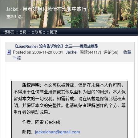
Jackei - 带着梦想和激情在现实中旅行
重新上路。
博客园
::
首页
::
::
联系
::
::
管理
《LoadRunner 没有告诉你的》之三——理发店模型
Posted on
2006-11-20 00:31
Jackei
阅读(
44117
) 评论(
56
)
收藏
举报
版权声明
：本文可以被转载，但是在未经本人许可前，
不得用于任何商业用途或其他以盈利为目的的用途。本人保
留对本文的一切权利。如需转载，请在转载是保留此版权声
明，并保证本文的完整性。也请转贴者理解创作的辛劳，尊
重作者的劳动成果。
(Jackei)
作者：陈雷
jackeichan@gmail.com
邮箱：