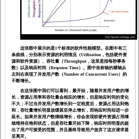
这张图中展示的是
1
个标准的软件性能模型。在图中有三
条曲线，分别表示
资源的利用情况
（
Utilization
，包括硬件资
源和软件资源）、
吞吐量
（
Throughput
，这里是指每秒事务
数）以及
响应时间
（
Response Time
）。图中坐标轴的横轴从
左到右表现了
并发用户数
（
Number of Concurrent Users
）的
不断增长。
在这张图中我们可以看到，最开始，随着并发用户数的增
长，资源占用率和吞吐量会相应的增长，但是响应时间的变化
不大；不过当并发用户数增长到一定程度后，资源占用达到饱
和，吞吐量增长明显放缓甚至停止增长，而响应时间却进一步
延长。如果并发用户数继续增长，你会发现软硬件资源占用继
续维持在饱和状态，但是吞吐量开始下降，响应时间明显的超
出了用户可接受的范围，并且最终导致用户放弃了这次请求甚
至离开。