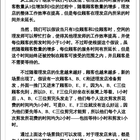
从上面几个场景中我们可以发现，在理发店同时服务的顾
客数量从
1
位增加到
3
位的过程中，随着顾客数量的增多，理发
店的整体工作效率在提高，但是每位顾客在理发店内所呆的时
间并未延长。
当然，我们可以假设当只有
1
位顾客和
2
位顾客时，空闲的
理发师可以帮忙打杂，使得其他理发师的工作效率提高，并使
每位顾客的剪发时间小于
1
小时。不过即使根据这个假设，虽
然随着顾客数量的增多，每位顾客的服务时间有所延长，但是
这个时间始终还被控制在顾客可接受的范围之内，并且顾客是
不需要等待的。
不过随着理发店的生意越来越好，顾客也越来越多，新的
场景出现了。假设有一次顾客
A
、
B
、
C
刚进理发店准备剪
发，外面一推门又进来了顾客
D
、
E
、
F
。因为
A
、
B
、
C
三位
顾客先到，所以
D
、
E
、
F
三位只好坐在长板凳上等着。
1
小时
后，
A
、
B
、
C
三位剪完头发走了，他们每个人这次剪发所花
费的时间均为
1
小时。可是
D
、
E
、
F
三位就没有这么好运，因
为他们要先等
A
、
B
、
C
三位剪完才能剪，所以他们每个人这
次剪发所花费的时间均为
2
小时——包括等待
1
小时和剪发
1
小
时。
通过上面这个场景我们可以发现，对于理发店来说，都是