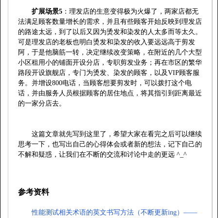
扩展场景
5
：理发店的生意变得极为火爆了，两家店都无
法满足顾客数量增长的需求，并且有些顾客开始反映到理发店
的路途太远，到了以后又因为烫发和染发的人太多而等太久。
可是理发店的老板也明白烫发和染发的收入要远远高于剪发
阿，于是他脑筋一转，决定继续改变策略，在附近的几个大型
小区租用小的铺面开设分店，专职剪发业务；再在市区的繁华
路段开设旗舰店，专门为烫发、染发的顾客，以及
VIP
顾客服
务。并增设
800
电话，当顾客想要剪发时，可以拨打这个电
话，并由服务人员根据顾客的居住地点，将其指引到距离最近
的一家分店去。
这篇文章就先写到这里了，希望大家在看完之后可以继续
思考一下，也写出自己的心得体会或者新的想法，记下自己的
不解和疑惑，让我们在不断的交流和讨论中走的更远
^_^
参考资料
性能测试相关术语的英文书写方法（不断更新ing）——