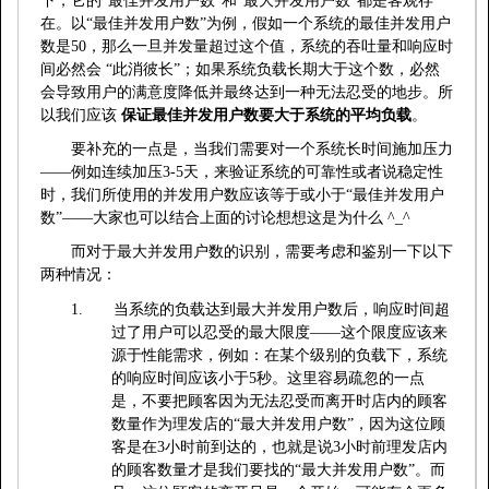
下，它的“最佳并发用户数”和“最大并发用户数”都是客观存
在。以“最佳并发用户数”为例，假如一个系统的最佳并发用户
数是
50
，那么一旦并发量超过这个值，系统的吞吐量和响应时
间必然会
“此消彼长”；如果系统负载长期大于这个数，必然
会导致用户的满意度降低并最终达到一种无法忍受的地步。所
以我们应该
保证最佳并发用户数要大于系统的平均负载
。
要补充的一点是，当我们需要对一个系统长时间施加压力
——例如连续加压
3-5
天，来验证系统的可靠性或者说稳定性
时，我们所使用的并发用户数应该等于或小于“最佳并发用户
数”——大家也可以结合上面的讨论想想这是为什么
^_^
而对于最大并发用户数的识别，需要考虑和鉴别一下以下
两种情况：
1.
当系统的负载达到最大并发用户数后，响应时间超
过了用户可以忍受的最大限度——这个限度应该来
源于性能需求，例如：在某个级别的负载下，系统
的响应时间应该小于
5
秒。这里容易疏忽的一点
是，不要把顾客因为无法忍受而离开时店内的顾客
数量作为理发店的“最大并发用户数”，因为这位顾
客是在
3
小时前到达的，也就是说
3
小时前理发店内
的顾客数量才是我们要找的“最大并发用户数”。而