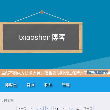
itxiaoshen博客
虽然不能成为技术大神，但也要与时俱进保持对于IT新技术的
习追求，一点点积累和自我总结，即使再小的帆也能远航。
博客园
首页
联系
管理
www.itxiaoshen.com
我的随笔
上一页
1
···
9
10
11
12
13
14
下一页