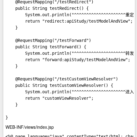
    @RequestMapping("/testRedirect")  

    public String testRedirect() {  

        System.out.println("^^^^^^^^^^^^^^^^^^^^
        return "redirect:apiStudy/testModelAndView";  
    }  

    @RequestMapping("/testForward")  

    public String testForward() {  

        System.out.println("^^^^^^^^^^^^^^^^^^^^^
        return "forward:apiStudy/testModelAndView";  

    }  

    @RequestMapping("/testCustomViewResolver")  

    public String testCustomViewResolver() {  

        System.out.println("^^^^^^^^^^^^^^^
        return "customViewResolver";  

    }  

WEB-INF/views/index.jsp
<%@ page language="java" contentType="text/html; chars