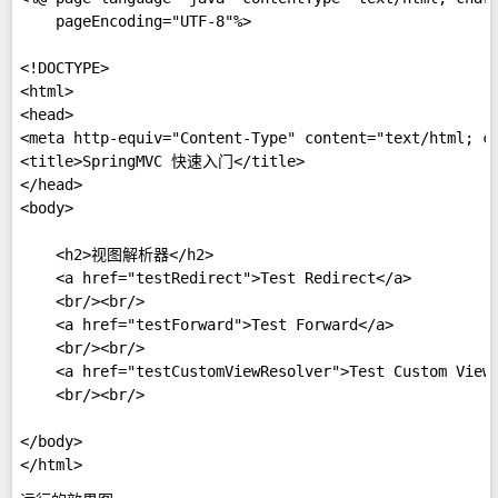
    pageEncoding="UTF-8"%>  

<!DOCTYPE>  

<html>  

<head>  

<meta http-equiv="Content-Type" content="text/html; ch
<title>SpringMVC 快速入门</title>  

</head>  

<body>  

    <h2>视图解析器</h2>  

    <a href="testRedirect">Test Redirect</a>  

    <br/><br/>  

    <a href="testForward">Test Forward</a>  

    <br/><br/>  

    <a href="testCustomViewResolver">Test Custom View 
    <br/><br/>  

</body>  
