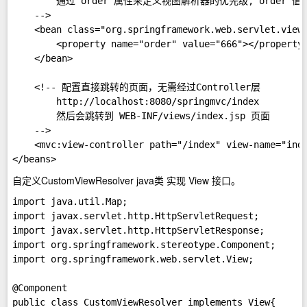
        通过 order 属性来定义视图解析器的优先级, order 值
    -->  

    <bean class="org.springframework.web.servlet.view.
        <property name="order" value="666"></property>
    </bean>  

    <!-- 配置直接跳转的页面，无需经过Controller层    

        http://localhost:8080/springmvc/index   

        然后会跳转到 WEB-INF/views/index.jsp 页面  

    -->  

    <mvc:view-controller path="/index" view-name="inde
自定义CustomViewResolver java类 实现 View 接口。
import java.util.Map;  

import javax.servlet.http.HttpServletRequest;  

import javax.servlet.http.HttpServletResponse;  

import org.springframework.stereotype.Component;  

import org.springframework.web.servlet.View;  

@Component  

public class CustomViewResolver implements View{  
