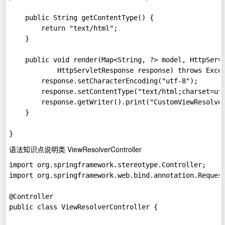
    public String getContentType() {  

        return "text/html";  

    }  

    public void render(Map<String, ?> model, HttpServl
            HttpServletResponse response) throws Excep
        response.setCharacterEncoding("utf-8");  

        response.setContentType("text/html;charset=utf
        response.getWriter().print("CustomViewRes
    }  

语法知识点说明类 ViewResolverController
import org.springframework.stereotype.Controller;  

import org.springframework.web.bind.annotation.Request
@Controller  

public class ViewResolverController {  
