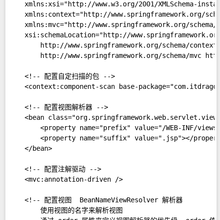
    xmlns:xsi="http://www.w3.org/2001/XMLSchema-instan
    xmlns:context="http://www.springframework.org/sche
    xmlns:mvc="http://www.springframework.org/schema/m
    xsi:schemaLocation="http://www.springframework.org
        http://www.springframework.org/schema/context 
        http://www.springframework.org/schema/mvc http
    <!-- 配置自定扫描的包 -->  

    <context:component-scan base-package="com.itdragon
    <!-- 配置视图解析器 -->  

    <bean class="org.springframework.web.servlet.view.
        <property name="prefix" value="/WEB-INF/views/
        <property name="suffix" value=".jsp"></propert
    </bean>  

    <!-- 配置注解驱动 -->  

    <mvc:annotation-driven />  

    <!-- 配置视图  BeanNameViewResolver 解析器  

        使用视图的名字来解析视图   
