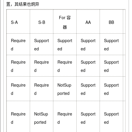
置，其结果也炯异
For 容
S-A
S-B
AA
BB
器
Require
Support
Support
Support
Support
Su
d
ed
ed
ed
ed
ed
Require
Require
Require
Support
Support
Su
d
d
d
ed
ed
ed
Require
Require
NotSup
Support
Support
Su
d
d
ported
ed
ed
ed
Require
NotSup
Require
Support
Support
Su
d
ported
d
ed
ed
ed