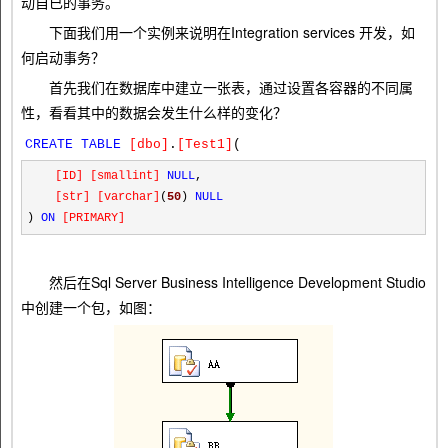
动自已的事务。
下面我们用一个实例来说明在Integration services 开发，如
何启动事务？
首先我们在数据库中建立一张表，通过设置各容器的不同属
性，看看其中的数据会发生什么样的变化？
CREATE
TABLE
[
dbo
]
.
[
Test1
]
(
[
ID
]
[
smallint
]
NULL
,
[
str
]
[
varchar
]
(
50
)
NULL
)
ON
[
PRIMARY
]
然后在Sql Server Business Intelligence Development Studio
中创建一个包，如图：