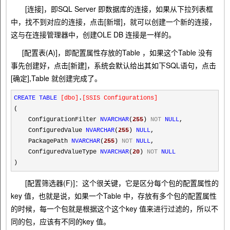
[连接]，即SQL Server 即数据库的连接，如果从下拉列表框
中，找不到对应的连接，点击[新增]，就可以创建一个新的连接，
这与在连接管理器中，创建OLE DB 连接是一样的。
[配置表(A)]，即配置属性存放的Table ，如果这个Table 没有
事先创建好，点击[新建]，系统会默认给出其如下SQL语句，点击
[确定],Table 就创建完成了。
CREATE
TABLE
[
dbo
]
.
[
SSIS Configurations
]
(
ConfigurationFilter
NVARCHAR
(
255
)
NOT
NULL
,
ConfiguredValue
NVARCHAR
(
255
)
NULL
,
PackagePath
NVARCHAR
(
255
)
NOT
NULL
,
ConfiguredValueType
NVARCHAR
(
20
)
NOT
NULL
)
[配置筛选器(F)]：这个很关键，它是区分每个包的配置属性的
key 值，也就是说，如果一个Table 中，存放有多个包的配置属性
的时候，每一个包就是根据这个这个key 值来进行过滤的，所以不
同的包，应该有不同的key 值。