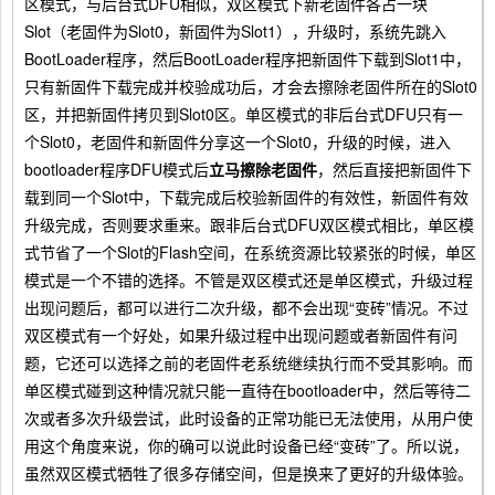
区模式，与后台式DFU相似，双区模式下新老固件各占一块
Slot（老固件为Slot0，新固件为Slot1），升级时，系统先跳入
BootLoader程序，然后BootLoader程序把新固件下载到Slot1中，
只有新固件下载完成并校验成功后，才会去擦除老固件所在的Slot0
区，并把新固件拷贝到Slot0区。单区模式的非后台式DFU只有一
个Slot0，老固件和新固件分享这一个Slot0，升级的时候，进入
bootloader程序DFU模式后
立马擦除老固件
，然后直接把新固件下
载到同一个Slot中，下载完成后校验新固件的有效性，新固件有效
升级完成，否则要求重来。跟非后台式DFU双区模式相比，单区模
式节省了一个Slot的Flash空间，在系统资源比较紧张的时候，单区
模式是一个不错的选择。不管是双区模式还是单区模式，升级过程
出现问题后，都可以进行二次升级，都不会出现“变砖”情况。不过
双区模式有一个好处，如果升级过程中出现问题或者新固件有问
题，它还可以选择之前的老固件老系统继续执行而不受其影响。而
单区模式碰到这种情况就只能一直待在bootloader中，然后等待二
次或者多次升级尝试，此时设备的正常功能已无法使用，从用户使
用这个角度来说，你的确可以说此时设备已经“变砖”了。所以说，
虽然双区模式牺牲了很多存储空间，但是换来了更好的升级体验。