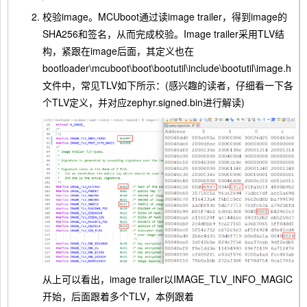
校验image。MCUboot通过读image trailer，得到image的
SHA256和签名，从而完成校验。Image trailer采用TLV结
构，紧跟在image后面，其定义也在
bootloader\mcuboot\boot\bootutil\include\bootutil\image.h
文件中，常见TLV如下所示：(感兴趣的读者，仔细看一下各
个TLV定义，并对应zephyr.signed.bin进行解读)
从上可以看出，image trailer以IMAGE_TLV_INFO_MAGIC
开始，后面跟着多个TLV，本例跟着