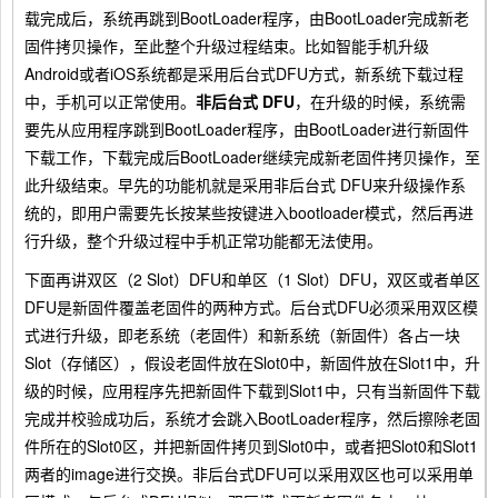
载完成后，系统再跳到BootLoader程序，由BootLoader完成新老
固件拷贝操作，至此整个升级过程结束。比如智能手机升级
Android或者iOS系统都是采用后台式DFU方式，新系统下载过程
中，手机可以正常使用。
非后台式 DFU
，在升级的时候，系统需
要先从应用程序跳到BootLoader程序，由BootLoader进行新固件
下载工作，下载完成后BootLoader继续完成新老固件拷贝操作，至
此升级结束。早先的功能机就是采用非后台式 DFU来升级操作系
统的，即用户需要先长按某些按键进入bootloader模式，然后再进
行升级，整个升级过程中手机正常功能都无法使用。
下面再讲双区（2 Slot）DFU和单区（1 Slot）DFU，双区或者单区
DFU是新固件覆盖老固件的两种方式。后台式DFU必须采用双区模
式进行升级，即老系统（老固件）和新系统（新固件）各占一块
Slot（存储区），假设老固件放在Slot0中，新固件放在Slot1中，升
级的时候，应用程序先把新固件下载到Slot1中，只有当新固件下载
完成并校验成功后，系统才会跳入BootLoader程序，然后擦除老固
件所在的Slot0区，并把新固件拷贝到Slot0中，或者把Slot0和Slot1
两者的image进行交换。非后台式DFU可以采用双区也可以采用单