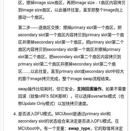
区，擦掉image size扇区，再把image size - 1扇区内容拷贝
到image size扇区，以此循环往复，直至把整个image向上
挪动一个扇区。
第二步——逐扇区交换：擦掉primary slot第一个扇区，把
secondary slot第一个扇区内容拷贝到primary slot第一个扇
区并擦掉secondary slot第一个扇区，把primary slot第二个
扇区内容拷贝到secondary slot第一个扇区并擦掉primary
slot第二个扇区，把secondary slot第二个扇区内容拷贝到
primary slot第二个扇区并擦掉secondary slot第二个扇
区……以此往复，直至primary slot或secondary slot中较大
的那个image拷贝完成，整个image swap流程结束。
swap操作比较耗时，但它安全，
支持回滚操作
。如果不需要
回滚（就像nRF5 SDK那样），可以选择overwrite模式（也
称Update Only模式）以加快拷贝速度。
是否进入DFU模式。MCUboot是通过primary slot和
secondary slot的状态组合来决定是否进入DFU模式。在
MCUboot中，有一个变量：
swap_type
，它的取值将决定