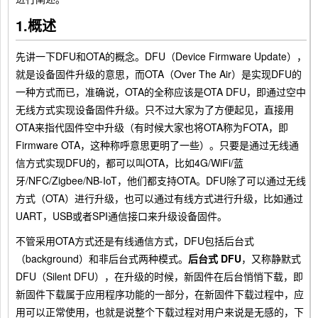
1.概述
先讲一下DFU和OTA的概念。DFU（Device Firmware Update），
就是设备固件升级的意思，而OTA（Over The Air）是实现DFU的
一种方式而已，准确说，OTA的全称应该是OTA DFU，即通过空中
无线方式实现设备固件升级。只不过大家为了方便起见，直接用
OTA来指代固件空中升级（有时候大家也将OTA称为FOTA，即
Firmware OTA，这种称呼意思更明了一些）。只要是通过无线通
信方式实现DFU的，都可以叫OTA，比如4G/WiFi/蓝
牙/NFC/Zigbee/NB-IoT，他们都支持OTA。DFU除了可以通过无线
方式（OTA）进行升级，也可以通过有线方式进行升级，比如通过
UART，USB或者SPI通信接口来升级设备固件。
不管采用OTA方式还是有线通信方式，DFU包括后台式
（background）和非后台式两种模式。
后台式 DFU
，又称静默式
DFU（Silent DFU），在升级的时候，新固件在后台悄悄下载，即
新固件下载属于应用程序功能的一部分，在新固件下载过程中，应
用可以正常使用，也就是说整个下载过程对用户来说是无感的，下