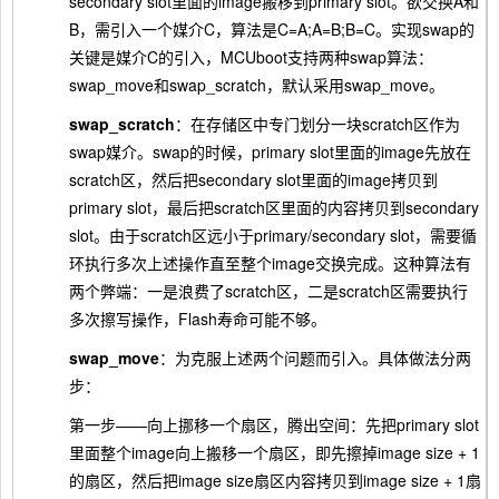
secondary slot里面的image搬移到primary slot。欲交换A和
B，需引入一个媒介C，算法是C=A;A=B;B=C。实现swap的
关键是媒介C的引入，MCUboot支持两种swap算法：
swap_move和swap_scratch，默认采用swap_move。
swap_scratch
：在存储区中专门划分一块scratch区作为
swap媒介。swap的时候，primary slot里面的image先放在
scratch区，然后把secondary slot里面的image拷贝到
primary slot，最后把scratch区里面的内容拷贝到secondary
slot。由于scratch区远小于primary/secondary slot，需要循
环执行多次上述操作直至整个image交换完成。这种算法有
两个弊端：一是浪费了scratch区，二是scratch区需要执行
多次擦写操作，Flash寿命可能不够。
swap_move
：为克服上述两个问题而引入。具体做法分两
步：
第一步——向上挪移一个扇区，腾出空间：先把primary slot
里面整个image向上搬移一个扇区，即先擦掉image size + 1
的扇区，然后把image size扇区内容拷贝到image size + 1扇