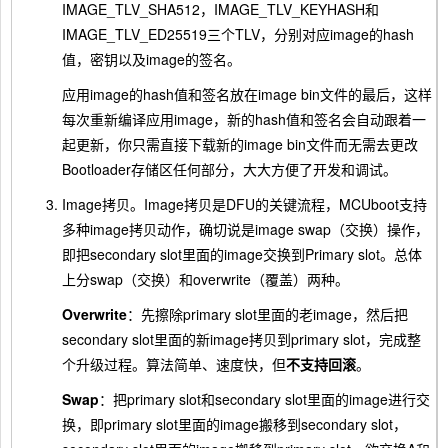
IMAGE_TLV_SHA512，IMAGE_TLV_KEYHASH和
IMAGE_TLV_ED25519三个TLV，分别对应image的hash
值，密钥以及image的签名。
应用image的hash值和签名放在image bin文件的最后，这样
每次重新编译应用image，新的hash值和签名会自动跟着一
起更新，你只需直接下载新的image bin文件而无需去更改
Bootloader存储区任何部分，大大方便了开发和调试。
Image拷贝。Image拷贝是DFU的关键流程，MCUboot支持
多种image拷贝动作，确切说是image swap（交换）操作，
即把secondary slot里面的image交换到Primary slot。总体
上分swap（交换）和overwrite（覆盖）两种。
Overwrite
：先擦除primary slot里面的老image，然后把
secondary slot里面的新image拷贝到primary slot，完成整
个升级过程。算法简单、速度快，但
不支持回滚
。
Swap
：把primary slot和secondary slot里面的image进行交
换，即primary slot里面的image搬移到secondary slot，