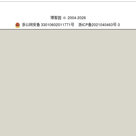
博客园
© 2004-2026
浙公网安备 33010602011771号
浙ICP备2021040463号-3