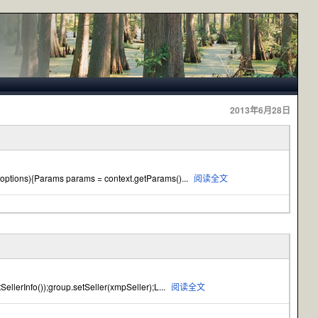
2013年6月28日
 options){Params params = context.getParams()...
阅读全文
llerInfo());group.setSeller(xmpSeller);L...
阅读全文