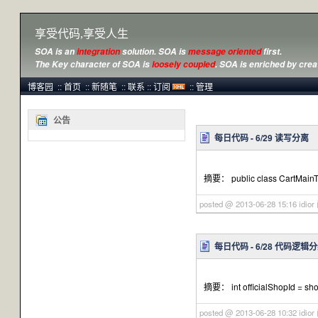
享受代码,享受人生
SOA is an
integration
solution. SOA is
message oriented
first.
The Key character of SOA is
loosely coupled
.
SOA is enriched
by crea
博客园
::
首页
::
新随笔
::
联系
::
订阅
::
管理
公告
每日代码 - 6/29 读写分离
摘要： public class CartMainTyp
posted @ 2013-06-28 15:16 idior
每日代码 - 6/28 代码逻辑
摘要： int officialShopId = sho
posted @ 2013-06-28 10:32 idior