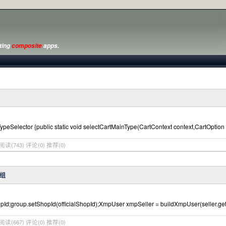
ting
composite
apps.
eSelector {public static void selectCartMainType(CartContext context,CartOption
阅读(743)
评论(0)
推荐(0)
分组
pId;group.setShopId(officialShopId);XmpUser xmpSeller = buildXmpUser(seller.getSe
阅读(667)
评论(0)
推荐(0)