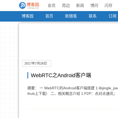
会员
周边
新闻
博问
闪存
博客园
首页
新随笔
联系
订阅
2017年7月28日
WebRTC之Android客户端
摘要： 一.WebRTC的Android客户端搭建 1.libjingle_peerc
thub上下载） 二、相关概念介绍 1.P2P：点对点通讯