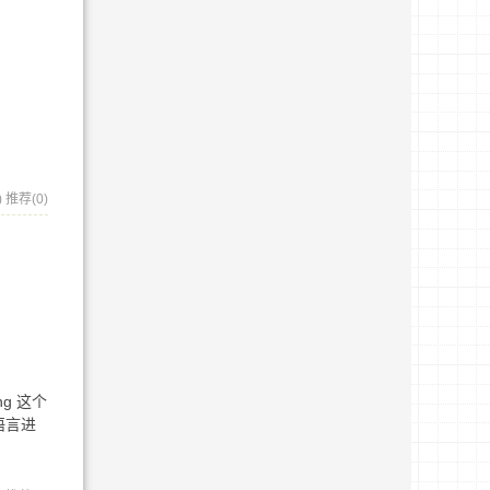
)
推荐(0)
ng 这个
语言进