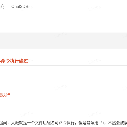
助商
Chat2DB
L3m0n
L3m0n
L3m0n
L
L3m0n
L3m0n
)-命令执行绕过
L3m0n
L
载执行
L3m0n
L3m0n
提问，大概就是一个文件后缀名可命令执行，但是没法用
. / \
，不然会被