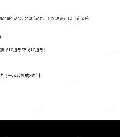
pache的话会出400错误，虽然理论可以自定义的.
3m0n
L3m0n


然后选择10进制转换16进制！

L3m0n
L3m0n
十六进制一起转换成8进制！

3m0n
L3m0n
L3m0n
L3m0n