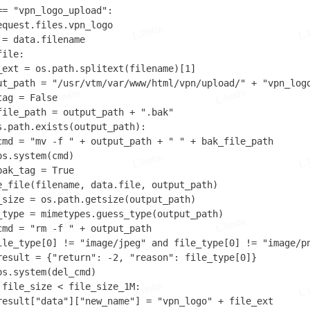
= "vpn_logo_upload":

quest.files.vpn_logo

L3m0n
L
= data.filename

ile:

_ext = os.path.splitext(filename)[1]

ut_path = "/usr/vtm/var/www/html/vpn/upload/" + "vpn_logo
L3m0n
L3m0n
ag = False

file_path = output_path + ".bak"

s.path.exists(output_path):

cmd = "mv -f " + output_path + " " + bak_file_path

s.system(cmd)

L3m0n
L
ak_tag = True

e_file(filename, data.file, output_path)

_size = os.path.getsize(output_path)

_type = mimetypes.guess_type(output_path)

L3m0n
L3m0n
cmd = "rm -f " + output_path

ile_type[0] != "image/jpeg" and file_type[0] != "image/pn
result = {"return": -2, "reason": file_type[0]}

s.system(del_cmd)

L3m0n
L
 file_size < file_size_1M:

result["data"]["new_name"] = "vpn_logo" + file_ext
