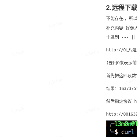
2.远程下
不能存在
.
，所
L3m0n
L3m0n
补充内容: 好像
十进制 ---||
http://0[八
L3m0n
L3m0n
(要用0来表示前
首先把这四段数字给
L3m0n
L3m0n
结果：16373751
然后指定协议 ht
L3m0n
L3m0n