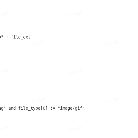
3m0n
L3m0n
" + file_ext

L3m0n
L3m0n
3m0n
L3m0n
L3m0n
L3m0n
g" and file_type[0] != "image/gif":

3m0n
L3m0n