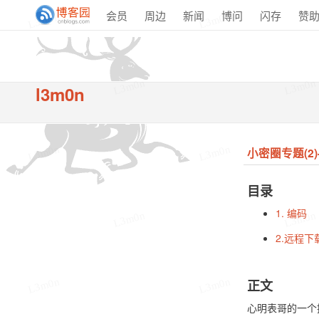
会员
周边
新闻
博问
闪存
赞
L3m0n
L3m0n
L3m0n
L3m0n
l3m0n
L3m0n
L3m0n
小密圈专题(2
目录
1. 编码
L3m0n
L3m0n
2.远程下
L3m0n
L3m0n
正文
心明表哥的一个