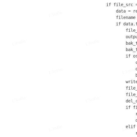
if file_src =
    data = re
L3m0n
L3m0n
    filename 
    if data.f
        file
        outp
L3m0n
L3m0n
        bak_t
        bak_
        if o
            
            o
L3m0n
L3m0n
            b
        writ
        file
        file
L3m0n
L3m0n
        del_
        if f
            
            o
L3m0n
L3m0n
        elif
            