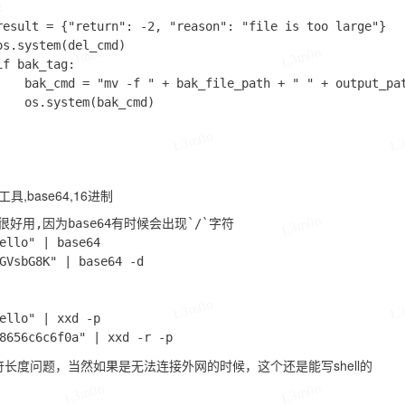


result = {"return": -2, "reason": "file is too large"}

s.system(del_cmd)

L3m0n
L3m0n
f bak_tag:

    bak_cmd = "mv -f " + bak_file_path + " " + output_pat
L3m0n
L
工具,base64,16进制
L3m0n
L3m0n
是很好用,因为base64有时候会出现`/`字符

llo" | base64 

VsbG8K" | base64 -d

L3m0n
L
llo" | xxd -p

符长度问题，当然如果是无法连接外网的时候，这个还是能写shell的
L3m0n
L3m0n