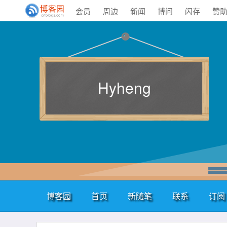
会员
周边
新闻
博问
闪存
赞
Hyheng
博客园
首页
新随笔
联系
订阅