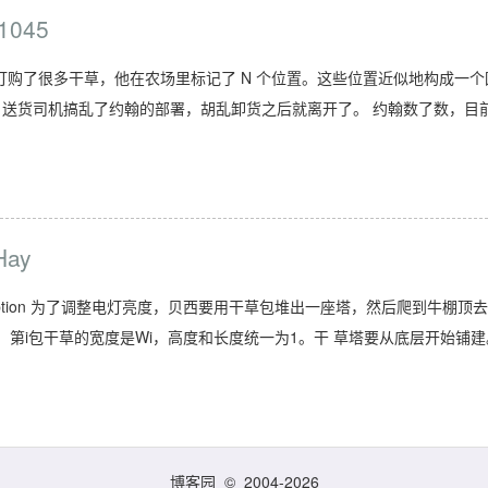
1045
tion 约翰订购了很多干草，他在农场里标记了 N 个位置。这些位置近似地构成一个
然而，送货司机搞乱了约翰的部署，胡乱卸货之后就离开了。 约翰数了数，目
Hay
ay Description 为了调整电灯亮度，贝西要用干草包堆出一座塔，然后爬到牛棚顶
第i包干草的宽度是Wi，高度和长度统一为1。干 草塔要从底层开始铺建
博客园
© 2004-2026