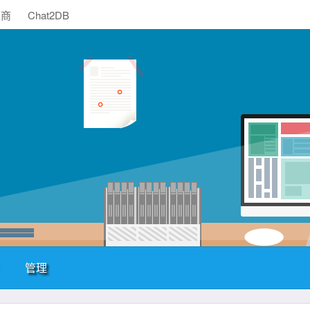
助商
Chat2DB
管理