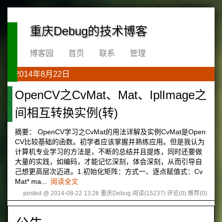
重庆Debug的技术博客
博客园
首页
联系
管理
2014年8月22日
OpenCV之CvMat、Mat、IplImage之
间相互转换实例(转)
摘要： OpenCV学习之CvMat的用法详解及实例CvMat是Open
CV比较基础的函数。初学者应该掌握并熟练应用。但是我认为
计算机专业学习的方法是，不断的总结并且提炼，同时还要做
大量的实践，如编码，才能记忆深刻，体会深刻，从而引导自
己想更高层次迈进。1.初始化矩阵：方式一、逐点赋值式：Cv
Mat* ma...
阅读全文
posted @ 2014-08-22 13:26 重庆Debug
阅读(15237)
评论(0)
推荐(0)