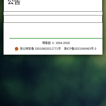
公告
博客园
© 2004-2026
浙公网安备 33010602011771号
浙ICP备2021040463号-3