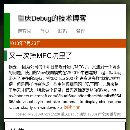
重庆Debug的技术博客
博客园
首页
联系
管理
2013年7月23日
又一次摔MFC坑里了
摘要： 因为公司的个项目最近开始写MFC了，又遇到一个坑爹
的问题，使用的View视图模式在VS2010中创建的工程，默认就
带入了许多的Style，例如Office 2007的许多漂亮样式确实很方
便，但是同样也会造成一些字体模糊问题（见下图），后来整
了半天才解决，特此做个记录。首先这确定是MS的Bug，htt
p://connect.microsoft.com/VisualStudio/feedback/details/5054
66/mfc-visual-style-font-size-too-small-to-display-chinese-cha
racter-clearly-on-windows-xp
阅读全文
posted @ 2013-07-23 15:28 重庆Debug
阅读(1703)
评论(0)
推荐(0)