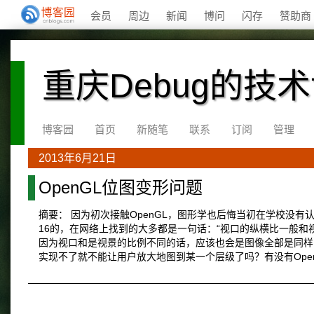
会员
周边
新闻
博问
闪存
赞助商
重庆Debug的技
博客园
首页
新随笔
联系
订阅
管理
2013年6月21日
OpenGL位图变形问题
摘要： 因为初次接触OpenGL，图形学也后悔当初在学校没有认
16的，在网络上找到的大多都是一句话：“视口的纵横比一般
因为视口和是视景的比例不同的话，应该也会是图像全部是同样
实现不了就不能让用户放大地图到某一个层级了吗？有没有Ope