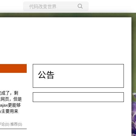
所有博客
当前博客
公告
完成了，剩
生网页，但是
jax更能够
ry主要用来
论(0)
推荐(0)