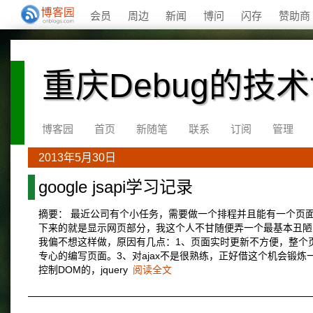
会员
周边
新闻
博问
闪存
赞助商
重庆Debug的技
博客园
首页
新随笔
联系
订阅
管理
2013年5月30日
google jsapi学习记录
摘要： 最近公司有个小任务，需要做一个排程并且能有一个页面
下来的就是显示网页部分，我这个人不甘随便弄一个最基本丑陋的
我偏不想这样做，原因有几点：1、页面实时更新不方便，整个页面
专心的编写页面。3、对ajax不是很熟练，正好借这个机会锻炼一下。实际开发
控制DOM的，jquery
阅读全文