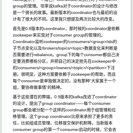
group的管理。坦率说kafka对于coordinator的设计与修改
是一个很长的故事。最新版本的coordinator也与最初的设
计有了很大的不同。这里我只想提及两次比较大的改变。
首先是0.8版本的coordinator，那时候的coordinator是依赖
zookeeper来实现对于consumer group的管理的。
Coordinator监听zookeeper的/consumers/<group>/ids的
子节点变化以及/brokers/topics/<topic>数据变化来判断是
否需要进行rebalance。group下的每个consumer都自己决
定要消费哪些分区，并把自己的决定抢先在zookeeper中
的/consumers/<group>/owners/<topic>/<partition>下注
册。很明显，这种方案要依赖于zookeeper的帮助，而且
每个consumer是单独做决定的，没有那种“大家属于一个
组，要协商做事情”的精神。
基于这些潜在的弊端，0.9版本的kafka改进了coordinator
的设计，提出了group coordinator——每个consumer
group都会被分配一个这样的coordinator用于组管理和位
移管理。这个group coordinator比原来承担了更多的责
任，比如组成员管理、位移提交保护机制等。当新版本
consumer group的第一个consumer启动的时候，它会去