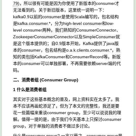
79
)，所以很有可能是因为你使用了新版本的consumer才
无法看到的。关于新旧版本，这里统一说明一下：
kafka0.9以前的consumer是使用Scala编写的，包名结构
是kafka.consumer.*，分为high-level consumer和low-
level consumer两种。我们熟知的ConsumerConnector、
ZookeeperConsumerConnector以及SimpleConsumer就
是这个版本提供的；自0.9版本开始，Kafka提供了java版
本的consumer，包名结构是o.a.k.clients.consumer.*，熟
知的类包括KafkaConsumer和ConsumerRecord等。新版
本的consumer可以单独部署，不再需要依赖server端的代
码。
二、消费者组 (Consumer Group)
1 什么是消费者组
其实对于这些基本概念的普及，网上资料实在太多了。我
本不应该再画蛇添足了，但为了本文的完整性，我还是要
花一些篇幅来重谈consumer group，至少可以说说我的理
解。值得一提的是，由于我们今天基本上只探讨consumer
group，对于单独的消费者不做过多讨论。
什么是consumer group? 一言以蔽之，consumer group是