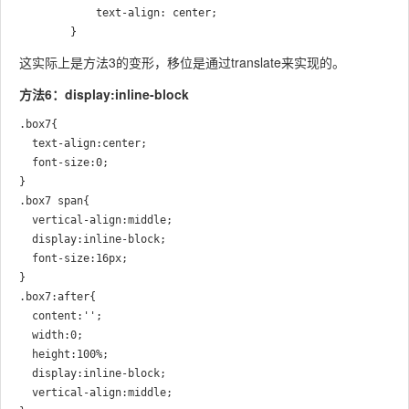
			text-align: center;

这实际上是方法3的变形，移位是通过translate来实现的。
方法6：display:inline-block
.box7{

  text-align:center; 

  font-size:0;

}

.box7 span{

  vertical-align:middle; 

  display:inline-block; 

  font-size:16px;

}

.box7:after{

  content:'';

  width:0;

  height:100%;

  display:inline-block;

  vertical-align:middle;
