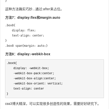
这种方法确实巧妙...通过:after来占位。
方法7：display:flex和margin:auto
.box8{

	display: flex;

	text-align: center;

}

方法8：display:-webkit-box
.box9{

    display: 
-webkit-
box;

-webkit-box-
pack:center;

-webkit-box-
align:center;

-webkit-box-
orient: vertical;

    text
-
align: center

}
css3博大精深，可以实现很多创造性的效果，需要好好研究下。