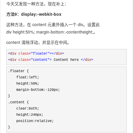
今天又发现一种方法，现在补上：
方法9：display:-webkit-box
这种方法，在 content 元素外插入一个 div。设置此
div
height:50%; margin-bottom:-contentheight;
。
content 清除浮动，并显示在中间。
<
div 
class
="floater"
></
div
>
<
div 
class
="content"
>
 Content here 
</
div
>
.floater {

    float:left; 

    height:50%; 

    margin-bottom:-120px;

}

.content {

    clear:both; 

    height:240px; 

    position:relative;

}