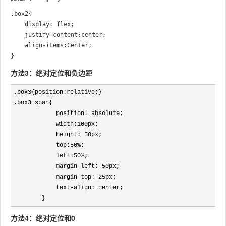
.box2{

	display: flex;

	justify-content:center;

	align-items:Center;

方法3：绝对定位和负边距
.box3{position:relative;}
.box3 span{

            position: absolute;

            width:100px;

            height: 50px;

            top:
50%
;

            left:
50%
;

            margin
-left:-
50px;

            margin
-top:-
25px;

            text
-
align: center;

        }
方法4：绝对定位和0