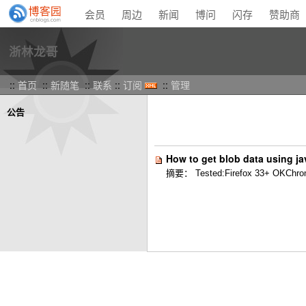
会员
周边
新闻
博问
闪存
赞助商
浙林龙哥
::
首页
::
新随笔
::
联系
::
订阅
::
管理
公告
How to get blob data using j
摘要： Tested:Firefox 33+ OKChrome 