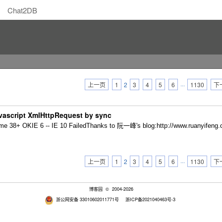
Chat2DB
上一页
1
2
3
4
5
6
···
1130
下
avascript XmlHttpRequest by sync
38+ OKIE 6 -- IE 10 FailedThanks to 阮一峰's blog:http://www.ruanyifeng.c
上一页
1
2
3
4
5
6
···
1130
下
博客园
© 2004-2026
浙公网安备 33010602011771号
浙ICP备2021040463号-3