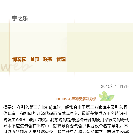
宇之乐
做你想做的事，快乐的生活！
博客园
首页
联系
管理
2015年4月17日
IOS lib(.a)库冲突解决办法
摘要： 在引入第三方lib(.a)库时，经常会由于第三方lib库中又引入同
你现有工程相同的开源代码而造成.o冲突，最近在集成汉王名片识别
时发生ASIHttp的.o冲突。我想说的是像这种开源的使用率很高的源代
码本不应该包含在lib库中，就算是你要包含那也要改个名字是吧。不
过没办法现在人家既然包含，我们就只有想办法分离了。而对于ios新