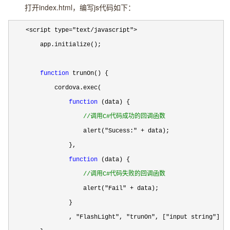
打开
index.html
，编写
js
代码如下：
    <script type="text/javascript">
        app.initialize();

function
 trunOn() {

            cordova.exec(

function
 (data) {

//
调用C#代码成功的回调函数
                    alert("Sucess:" +
 data);

                },

function
 (data) {

//
调用C#代码失败的回调函数
                    alert("Fail" +
 data);

                }

                , 
"FlashLight", "trunOn", ["input string"
]);
