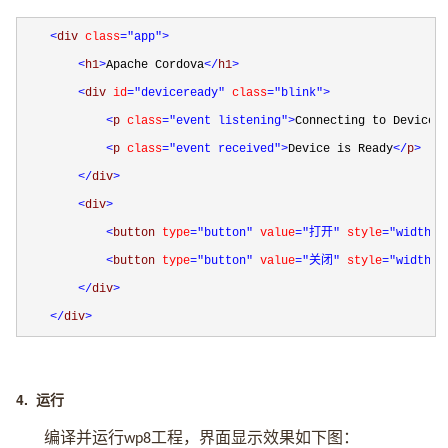
<
div 
class
="app"
>
<
h1
>
Apache Cordova
</
h1
>
<
div 
id
="deviceready"
 class
="blink"
>
<
p 
class
="event listening"
>
Connecting to Device
<
<
p 
class
="event received"
>
Device is Ready
</
p
>
</
div
>
<
div
>
<
button 
type
="button"
 value
="打开"
 style
="width: 
<
button 
type
="button"
 value
="关闭"
 style
="width: 
</
div
>
</
div
>
4.
运行
编译并运行
工程，界面显示效果如下图：
wp8