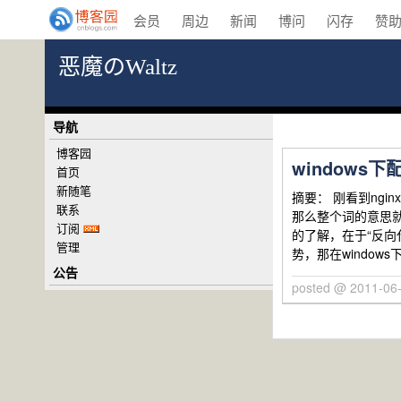
会员
周边
新闻
博问
闪存
赞
恶魔のWaltz
导航
博客园
windows下
首页
新随笔
摘要： 刚看到ngi
联系
那么整个词的意思就是
订阅
的了解，在于“反向
管理
势，那在windo
公告
posted @ 2011-06-