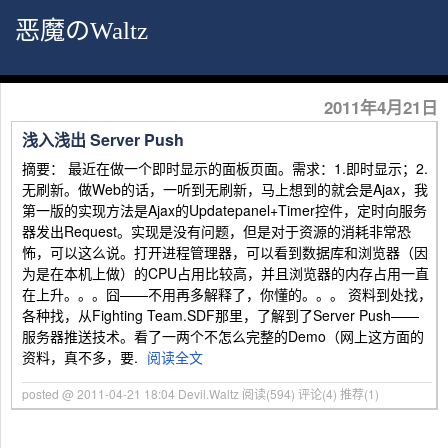
恶魔のWaltz
2011年4月21日
浅入浅出 Server Push
摘要： 最近在做一个即时显示的面板页面。需求：1.即时显示；2.
无刷新。做Web的话，一听到无刷新，马上想到的就会是Ajax，我
第一版的实现方法是Ajax的Updatepanel+Timer控件，定时向服务
器发出Request。实现是没有问题，但是对于资源的消耗非常恐
怖，可以这么说。打开进程管理器，可以看到数据库和浏览器（因
为是在本机上做）的CPU占用比较高，并且浏览器的内存占用一直
在上升。。。囧——不用再多解释了，你懂的。。。 资料到处找，
各种找，从Fighting Team.SDF那里，了解到了Server Push——
服务器推送技术。看了一两个不怎么完整的Demo（网上这方面的
资料，真不多，要.
阅读全文
posted @ 2011-04-21 18:04 Devil.Waltz
阅读(594)
评论(4)
推荐(1)