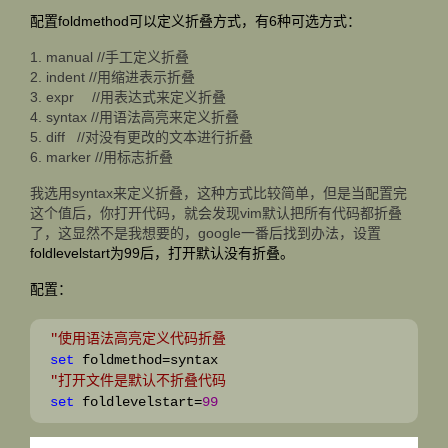
配置foldmethod可以定义折叠方式，有6种可选方式：
1. manual //手工定义折叠
2. indent //用缩进表示折叠
3. expr //用表达式来定义折叠
4. syntax //用语法高亮来定义折叠
5. diff //对没有更改的文本进行折叠
6. marker //用标志折叠
我选用syntax来定义折叠，这种方式比较简单，但是当配置完
这个值后，你打开代码，就会发现vim默认把所有代码都折叠
了，这显然不是我想要的，google一番后找到办法，设置
foldlevelstart为99后，打开默认没有折叠。
配置：
"
使用语法高亮定义代码折叠
set
 foldmethod=syntax
"
打开文件是默认不折叠代码
set
 foldlevelstart=
99