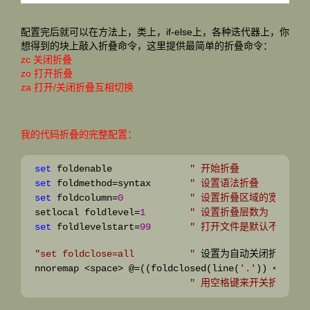
配置完后就可以在方法上，类上，if-else上，各种迭代器上，你
想得到的块上敲入折叠命令，这里提供最简单的折叠命令：
zc 关闭折叠
zo 打开折叠
za 打开/关闭折叠互相切换
我的代码折叠的完整配置：
set
 foldenable              
"
 开始折叠
set
 foldmethod=syntax       
"
 设置语法折叠
set
 foldcolumn=
0
"
 设置折叠区域的宽度
setlocal foldlevel=
1
"
 设置折叠层数为
set
 foldlevelstart=
99
" 
打开文件是默认不折叠代
"
set foldclose=all          
"
 设置为自动关闭折叠      
nnoremap <space> @=((foldclosed(line(
'
.
'
)) < 
0
) ?
"
 用空格键来开关折叠