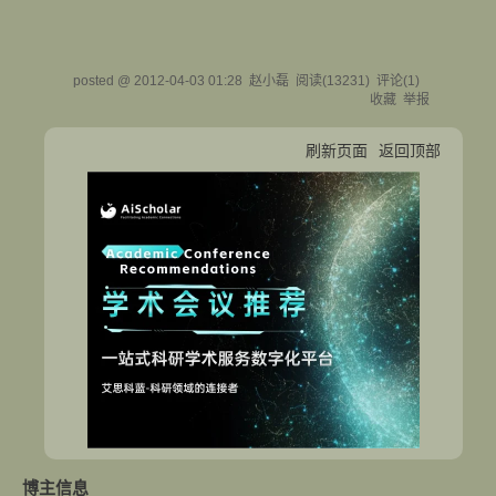
posted @
2012-04-03 01:28
赵小磊
阅读(
13231
) 评论(
1
)
收藏
举报
刷新页面
返回顶部
博主信息