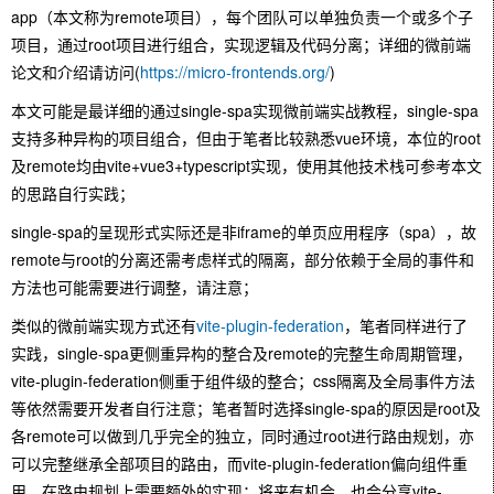
app（本文称为remote项目），每个团队可以单独负责一个或多个子
项目，通过root项目进行组合，实现逻辑及代码分离；详细的微前端
论文和介绍请访问(
https://micro-frontends.org/
)
本文可能是最详细的通过single-spa实现微前端实战教程，single-spa
支持多种异构的项目组合，但由于笔者比较熟悉vue环境，本位的root
及remote均由vite+vue3+typescript实现，使用其他技术栈可参考本文
的思路自行实践；
single-spa的呈现形式实际还是非iframe的单页应用程序（spa），故
remote与root的分离还需考虑样式的隔离，部分依赖于全局的事件和
方法也可能需要进行调整，请注意；
类似的微前端实现方式还有
vite-plugin-federation
，笔者同样进行了
实践，single-spa更侧重异构的整合及remote的完整生命周期管理，
vite-plugin-federation侧重于组件级的整合；css隔离及全局事件方法
等依然需要开发者自行注意；笔者暂时选择single-spa的原因是root及
各remote可以做到几乎完全的独立，同时通过root进行路由规划，亦
可以完整继承全部项目的路由，而vite-plugin-federation偏向组件重
用，在路由规划上需要额外的实现；将来有机会，也会分享vite-