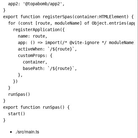
  app2: '@topabomb/app2',

}

export function registerSpas(container:HTMLElement) {

  for (const [route, moduleName] of Object.entries(apps
    registerApplication({

      name: route,

      app: () => import(/* @vite-ignore */ moduleName),
      activeWhen: `/${route}`,

      customProps: {

        container,

        basePath: `/${route}`,

      },

    })

  }

  runSpas()

}

export function runSpas() {

  start()

./src/main.ts