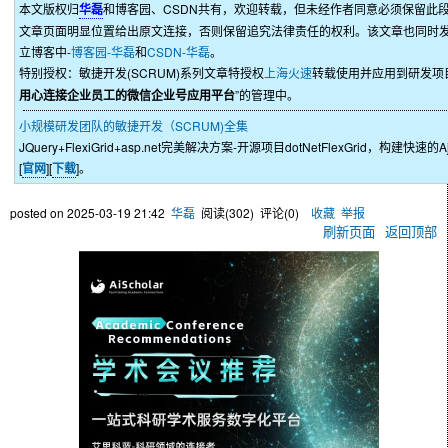
本文版权归
华磊
和博客园、CSDN共有，欢迎转载，但未经作者同意必须保留此
文章页面明显位置给出原文连接，否则保留追究法律责任的权利。该文章也同时
立博客中-
博客园-华磊
和
CSDN-华磊
。
特别授权：敏捷开发(SCRUM)系列文章特授权
上海火速
转载使用并应用到研发项
用心连接企业员工的微信企业号应用平台
”的管理中。
小规模研发团队的敏捷开发（SCRUM)全集
JQuery+FlexiGrid+asp.net完美解决方案-开源项目dotNetFlexGrid，构建快速
[
官网
][
下载
]。
posted on
2025-03-19 21:42
华磊
阅读(
302
) 评论(
0
)
收藏
举报
刷新页面
返回顶部