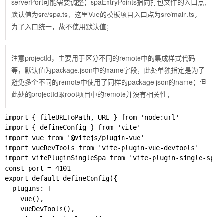
serverPort可能需要调整；spaEntryPoints指向打包文件的入口点,
默认值为src/spa.ts，这里Vue的模板项目入口点为src/main.ts，
为了入口统一，故不使用默认值；
注意projectId，主要用于区分不同的remote中的集成样式代码
等，默认值为package.json中的name字段，此处单独指定是为了
避免多个不同的remote中使用了同样的package.json的name；但
此处的projectId跟root项目中的remote并没有相关性；
import { fileURLToPath, URL } from 'node:url'

import { defineConfig } from 'vite'

import vue from '@vitejs/plugin-vue'

import vueDevTools from 'vite-plugin-vue-devtools'

import vitePluginSingleSpa from 'vite-plugin-single-spa
const port = 4101

export default defineConfig({

  plugins: [

    vue(),

    vueDevTools(),
