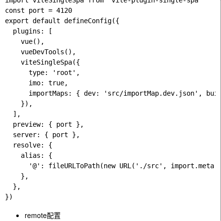
import viteSingleSpa from 'vite-plugin-single-spa'

const port = 4120

export default defineConfig({

  plugins: [

    vue(),

    vueDevTools(),

    viteSingleSpa({

      type: 'root',

      imo: true,

      importMaps: { dev: 'src/importMap.dev.json', buil
    }),

  ],

  preview: { port },

  server: { port },

  resolve: {

    alias: {

      '@': fileURLToPath(new URL('./src', import.meta.u
    },

  },

remote配置