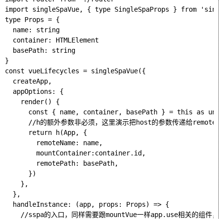
import singleSpaVue, { type SingleSpaProps } from 'sing
type Props = {

  name: string

  container: HTMLElement

  basePath: string

}

const vueLifecycles = singleSpaVue({

  createApp,

  appOptions: {

    render() {

      const { name, container, basePath } = this as unk
      //h的额外参数非必须，这里演示把host的参数传递给remote
      return h(App, {

        remoteName: name,

        mountContainer:container.id,

        remotePath: basePath,

      })

    },

  },

  handleInstance: (app, props: Props) => {

    //sspa的入口，同样需要跟mountVue一样app.use相关的组件，但