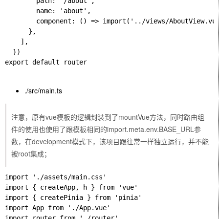
        path: '/about',

        name: 'about',

        component: () => import('../views/AboutView.vue
      },

    ],

  })

export default router

./src/main.ts
注意，原有vue模板的逻辑封装到了mountVue方法，同时路由组
件的使用也使用了跟模板相同的import.meta.env.BASE_URL参
数，在development模式下，该项目跟往常一样独立运行，并不能
被root集成；
import './assets/main.css'

import { createApp, h } from 'vue'

import { createPinia } from 'pinia'

import App from './App.vue'

import router from './router'
