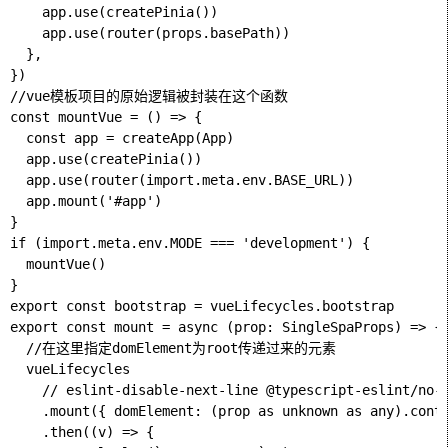
    app.use(createPinia())

    app.use(router(props.basePath))

  },

})

//vue模板项目的原始逻辑被封装在这个函数

const mountVue = () => {

  const app = createApp(App)

  app.use(createPinia())

  app.use(router(import.meta.env.BASE_URL))

  app.mount('#app')

}

if (import.meta.env.MODE === 'development') {

  mountVue()

}

export const bootstrap = vueLifecycles.bootstrap

export const mount = async (prop: SingleSpaProps) => {

  //在这里指定domElement为root传递过来的元素

  vueLifecycles

    // eslint-disable-next-line @typescript-eslint/no-e
    .mount({ domElement: (prop as unknown as any).conta
    .then((v) => {
