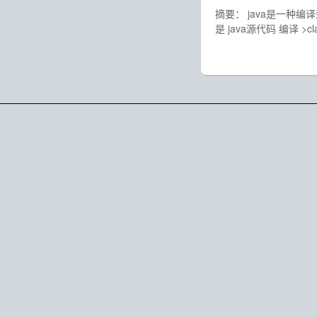
摘要： java是一种
是 java源代码 编译 >