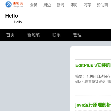
会员
周边
新闻
博问
闪存
赞助商
Hello
Hello
首页
新随笔
联系
管理
EditPlus 3安
摘要： 1.关闭自动保存备
ello 4.设置快捷键盘
java运行原理剖析