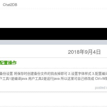
Chat2DB
2018年9月4日
装的配置操作
份设置 将保存时创建备份文件的钩去掉即可 2.设置字体样式 3.配置编译和运行 运行
 用户工具1是编译java 用户工具2是运行java 所以这里可自己修改成 Ctrl+W
posted