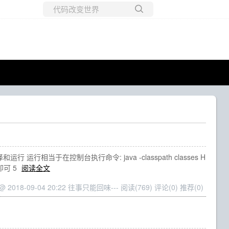
所有博客
当前博客
相当于在控制台执行命令: java -classpath classes H
即可 5
阅读全文
 @ 2018-09-04 20:22 往事只能回味---
阅读(769)
评论(0)
推荐(0)