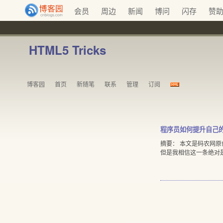
会员
周边
新闻
博问
闪存
赞
HTML5 Tricks
博客园
首页
新随笔
联系
管理
订阅
程序员如何提升自己
摘要： 本文是码农网
但是我相信这一条绝对