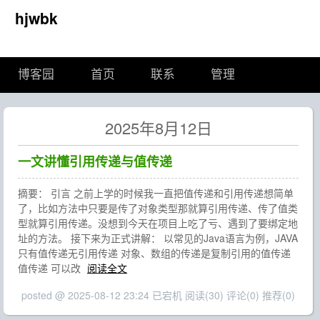
hjwbk
博客园
首页
联系
管理
2025年8月12日
一文讲懂引用传递与值传递
摘要： 引言 之前上学的时候我一直把值传递和引用传递想简单
了，比如方法中只要是传了对象类型那就算引用传递、传了值类
型就算引用传递。没想到今天在项目上吃了亏、遇到了要绑定地
址的方法。 接下来为正式讲解： 以常见的Java语言为例，JAVA
只有值传递无引用传递 对象、数组的传递是复制引用的值传递
值传递 可以改
阅读全文
posted @ 2025-08-12 23:24 已宕机
阅读(30)
评论(0)
推荐(0)