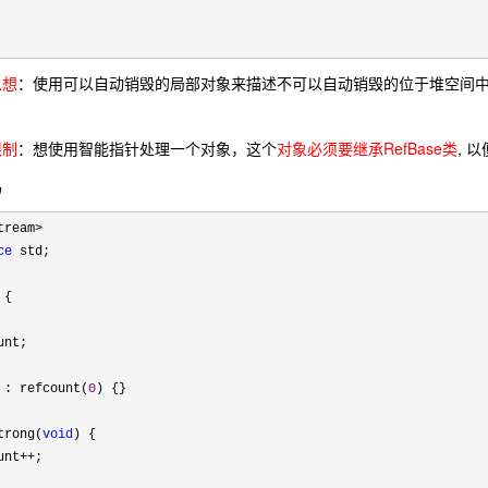
思想
：使用可以自动销毁的局部对象来描述不可以自动销毁的位于堆空间
限制
：想使用智能指针处理一个对象，这个
对象必须要继承RefBase类
, 
码
ce
 std;

 : refcount(
0
) {}

trong(
void
) {

unt
++
;
