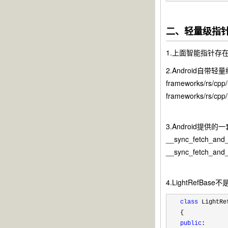
二、轻量级指
1.上面智能指针
2.Android自带
frameworks/rs/cpp/
frameworks/rs/cpp/u
3.Android提供
__sync_fetch_and_
__sync_fetch_and
4.LightRefB
class
 LightRef
public
:
