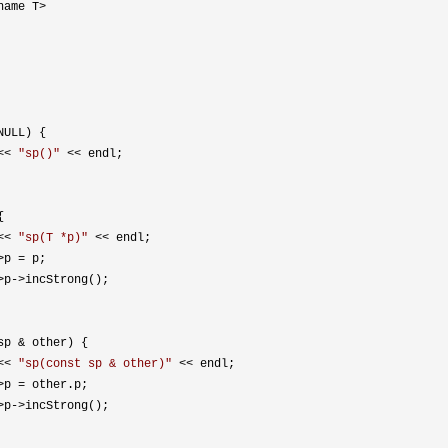
ULL) {

<< 
"
sp()
"
 <<
 endl;



<< 
"
sp(T *p)
"
 <<
 endl;

>p =
 p;

>p->
incStrong();

sp &
 other) {

<< 
"
sp(const sp & other)
"
 <<
 endl;

>p =
 other.p;

>p->
incStrong();
