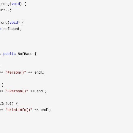
trong(
void
) {

unt
--
;

rong(
void
) {

n
 refcount;

: 
public


<< 
"
Person()
"
 <<
 endl;

{

<< 
"
~Person()
"
 <<
 endl;

tInfo() {

<< 
"
printInfo()
"
 <<
 endl;
