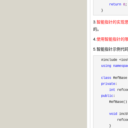
return
0
;

}
3.
智能指针的实现
的。
4.
使用智能指针的
5.智能指针示例代
using
namespa
class
private
:

int
public
:

    RefBase()
void
 incS
        refco
    }
