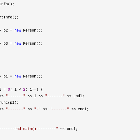
Info();

ntInfo();

> p2 = 
new
 Person();

> p3 = 
new
 Person();

> p1 = 
new
 Person();

i = 
0
; i < 
2
; i++
) {

<< 
"
-------
"
 << i << 
"
-------
"
 <<
 endl;

unc(p1);

<< 
"
-------
"
 << 
"
-
"
 << 
"
-------
"
 <<
 endl;

-------end main()---------
"
 <<
 endl;
