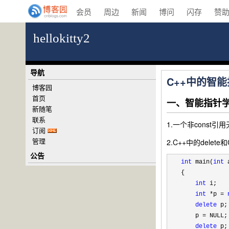
会员
周边
新闻
博问
闪存
赞
hellokitty2
导航
C++中的智
博客园
首页
一、智能指针
新随笔
联系
1.一个非const
订阅
管理
2.C++中的delete和
公告
int
 main(
int
 
{    

int
 i;

int
 *p = 
delete
 p;

    p 
=
 NULL;

delete
 p;
