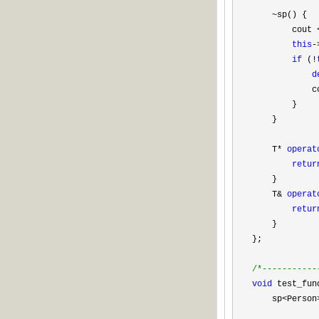
~
sp() {

        cout 
this
-
if
 (!
d
            c
        }

    }

    T
* 
operat
retur
    }

    T
& 
operat
retur
    }

};

/*
-----------
void
 test_fun
    sp
<Person