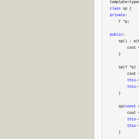
template
class
private
:

    T 
*
p;

public
:

    sp() : p(N
        cout 
    }

    sp(T 
*
p) {
        cout 
this
-
this
-
    }

    sp(
const
 
        cout 
this
-
this
-
    }
