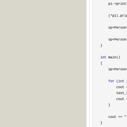
    p1
->
print
    (
*
p1).pri
    sp
<Person
    sp
<Person
}

int
 main() 

{

    sp
<Person
for
 (
int
 
        cout 
        test_f
        cout 
    }

    cout 
<< 
"
}