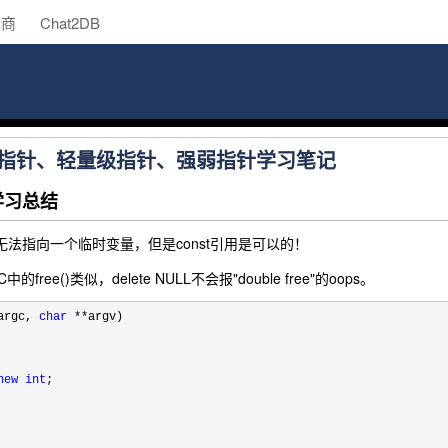
助商
Chat2DB
能指针、轻量级指针、强弱指针学习笔记
学习总结
引用无法指向一个临时变量，但是const引用是可以的！
C中的free()类似，delete NULL不会报"double free"的oops。
argc, 
char
 **
argv)

new
int
;
