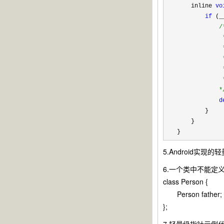
    inline 
vo
if
 (_
/
          
         
         
             *
         
*
d
        }

    }

}
5.Android实现的轻量
6.一个类中不能定
class Person {
Person father; //“e
};