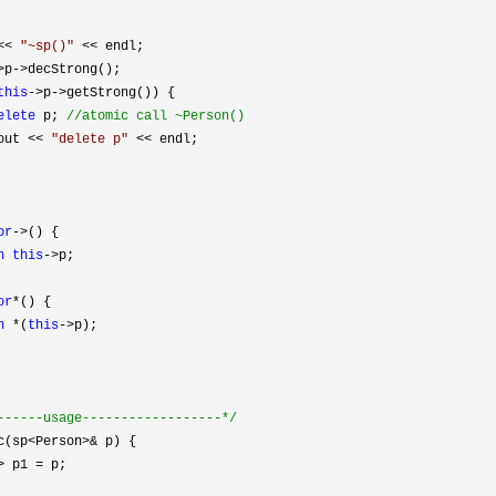
<< 
"
~sp()
"
 <<
 endl;

>p->
decStrong();

this
->p->
getStrong()) {

elete
 p; 
//
atomic call ~Person()
out << 
"
delete p
"
 <<
 endl;

or
->
() {

n
this
->
p;

or
*
() {

n
 *(
this
->
p);

------usage------------------
*/
c(sp<Person>&
 p) {

> p1 =
 p;
