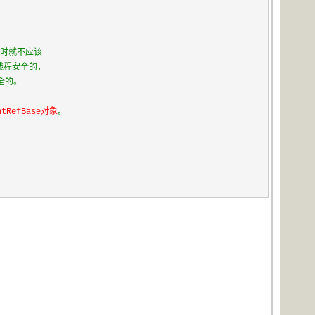
此时就不应该

线程安全的，

的。

tRefBase对象
。
