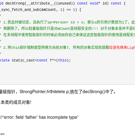
id
 decStrong(__attribute__((unused)) 
const
void
* id) 
const
 {

_sync_fetch_and_sub(&mCount, 
1
) == 
1
) {

*
   * 1.若此时被切走，且执行了sp<Person> s3 = s; 那么s的引用计数就为1了，
    * 再删除了。所以轻量级指针只是对mCount是线程安全的!!! 对于对象本身并不是
    * 在多线程中使用智能指针的时候必须由你自己来保证这些智能指针的使用是线程安全
 

    * 2.将this指针强制类型转换为当前对象T, 所有的对象实现前提都
应该先继承Ligh
/
elete
 static_cast<
const
 T*>(
this
);

级指针，StrongPointer.h中delete p;放在了decStrong()中了。
义本类的成员对象!
rror: field ‘father’ has incomplete type”