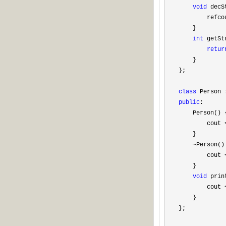
void
 decS
        refco
    }

int
 getSt
retur
    }    

};

class
 Person 
public
:

    Person() {
        cout 
    }

~
Person() 
        cout 
    }

void
 prin
        cout 
    }

};
