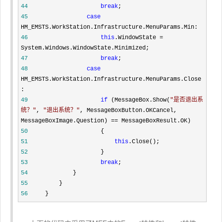
44
break
45
case
46
this
.WindowState =
47
break
48
case
HM_EMSTS.WorkStation.Infrastructure.MenuParams.Close
49
if
 (MessageBox.Show(
"
是否退出系
统？
"
, 
"
退出系统？
"
, MessageBoxButton.OKCancel, 
MessageBoxImage.Question) ==
50
51
this
52
53
break
54
55
56
     }