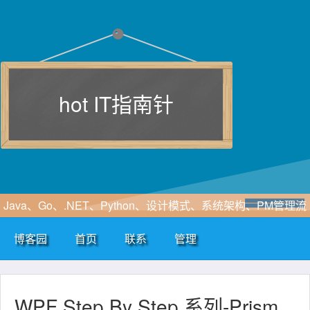
hot IT指南针
Java、Go、.NET、Python、设计模式、系统架构、PM管理流
程、软件工程、敏捷开发、SOA、云计算、大数据、区块链、
博客园
首页
联系
管理
WF、SAAS、EIP、ERP、HIS、B2B、B2C、CRM、OA等行
业咨询及解决方案
WPF Step By Step 系列-Prism