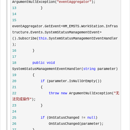
ArgumentNullException(
"
eventAggregator
"
13
14
15
eventAggregator.GetEvent<HM_EMSTS.WorkStation.Infras
tructure.Events.SystemStatusManagementEvent>
().Subscribe(
this
.SystemStatusManagementEventHandler
16
17
18
public
void
SystemStatusManagementEventHandler(
string
19
20
if
21
22
throw
new
 ArgumentNullException(
"
无
法完成操作
"
23
24
25
if
 (OnStatusChanged != 
null
26