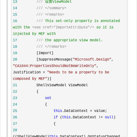
13
///
14
///
</summary>
15
///
<remarks>
16
///
 This set-only property is annotated 
with the 
<see cref="ImportAttribute"/>
 so it is 
17
///
18
///
</remarks>
19
20
         [SuppressMessage(
"
Microsoft.Design
"
, 
"
CA1044:PropertiesShouldNotBeWriteOnly
"
, 
Justification = 
"
Needs to be a property to be 
composed by MEF
"
21
22
23
set
24
25
this
.DataContext =
26
if
 (
this
.DataContext != 
null
27
28
((ShellViewModel)
this
.DataContext).OnStatusChanged 