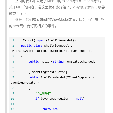
上面的代码中采用了MEF中的Export特性和Import特性。
关于MEF的内容，我这里就不多介绍了，不是很了解的可以谷
歌或百度下。
继续，我们查看Shell的ViewModel定义，因为上面的后台
的cs代码中有订阅相关的事件。
 1
    [Export(
typeof
 2
public
class
 ShellViewModel : 
 3
 4
public
 Action<
string
>
 5
 6
 7
public
 ShellViewModel(IEventAggregator 
 8
 9
//
注册事件 
10
if
 (eventAggregator == 
null
11
12
throw
new