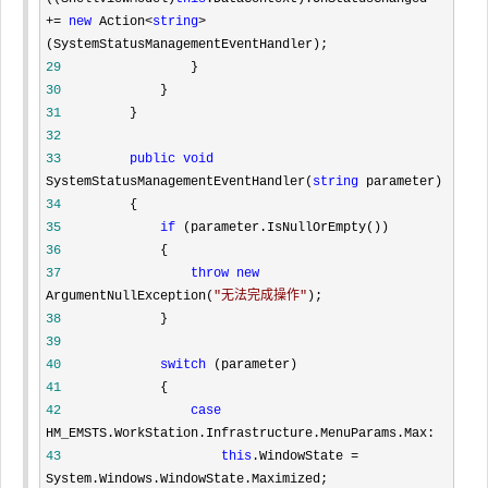
+= 
new
 Action<
string
>
29
30
31
32
33
public
void
SystemStatusManagementEventHandler(
string
34
35
if
36
37
throw
new
ArgumentNullException(
"
无法完成操作
"
38
39
40
switch
41
42
case
43
this
.WindowState =