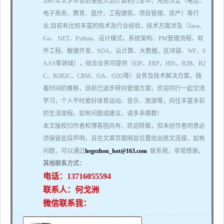
2007年大学毕业后便投入到计算机行业中，先后涉足（电信、
电子商务、教育、医疗、工程建筑、项目管理、房产）等行
业,目前有比较丰富的技术及行业经验，技术方面涉及（Java、
Go、.NET、Python、设计模式、系统架构、PM管理流程、软
件工程、敏捷开发、SOA、云计算、大数据、区块链、WF、S
AAS等领域），结合业务可提供（EIP、ERP、HIS、B2B、B2
C、B2B2C、CRM、OA、O2O等）业务及技术解决方案，随
着时间的推移，目前已逐步转向管理方面，欢迎同行一起交流
学习，个人平时爱好体育运动、音乐、旅游等，向往丰富多彩
的生活旅程。如有问题或建议，请多多赐教！
本文版权归作者和博客园共有，欢迎转载，但未经作者同意必
须保留此段声明，且在文章页面明显位置给出原文连接，如有
问题，可以通过
hegezhou_hot@163.com
联系我，非常感谢。
其他联系方式：
电话：13716055594
联系人：何戈洲
微信联系我：