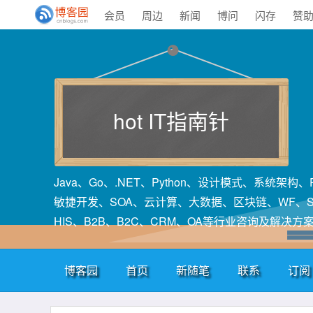
会员
周边
新闻
博问
闪存
赞
hot IT指南针
Java、Go、.NET、Python、设计模式、系统架
敏捷开发、SOA、云计算、大数据、区块链、WF、SA
HIS、B2B、B2C、CRM、OA等行业咨询及解决方
博客园
首页
新随笔
联系
订阅