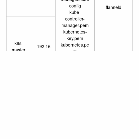
config
flanneld
kube-
controller-
manager.pem
kubernetes-
key.pem
k8s-
kubernetes.pe
192.16
master
m
8.80.9
3
kube-
scheduler.kube
config
~/.kube/config
ca-key.pem
ca.pem
192.16
k8s-
flanneld-
8.80.10
node1
key.pem
flanneld.pem
kubelet-
bootstrap.kube