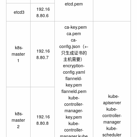
etcd.pem
192.16
etcd3
8.80.6
ca-key.pem
ca.pem
ca-
config.json（←
k8s-
192.16
只生成证书的
master
8.80.7
主机需要）
1
encryption-
config.yaml
flanneld-
key.pem
flanneld.pem
kube-
kube-
apiserver
controller-
kube-
manager-
k8s-
controller-
192.16
key.pem
master
manager
8.80.8
kube-
2
kube-
controller-
scheduler
manager.kube