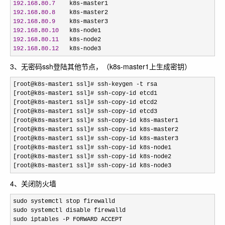
192.168
.
80.7
    k8s-
192.168
.
80.8
    k8s-
192.168
.
80.9
    k8s-
192.168
.
80.10
   k8s-
192.168
.
80.11
   k8s-
192.168
.
80.12
   k8s-node3
3、无密码ssh登陆其他节点，（k8s-master1上生成密钥）
[root@k8s-master1 ssl]# ssh-keygen -
t rsa

[root@k8s
-master1 ssl]# ssh-copy-
id etcd1

[root@k8s
-master1 ssl]# ssh-copy-
id etcd2

[root@k8s
-master1 ssl]# ssh-copy-
id etcd3

[root@k8s
-master1 ssl]# ssh-copy-id k8s-
master1

[root@k8s
-master1 ssl]# ssh-copy-id k8s-
master2

[root@k8s
-master1 ssl]# ssh-copy-id k8s-
master3

[root@k8s
-master1 ssl]# ssh-copy-id k8s-
node1

[root@k8s
-master1 ssl]# ssh-copy-id k8s-
node2

[root@k8s
-master1 ssl]# ssh-copy-id k8s-node3
4、关闭防火墙
sudo systemctl stop firewalld

sudo systemctl disable firewalld

sudo iptables 
-P FORWARD ACCEPT