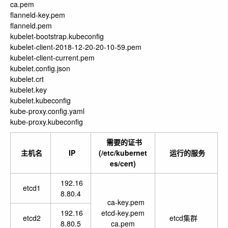
ca.pem
flanneld-key.pem
flanneld.pem
kubelet-bootstrap.kubeconfig
kubelet-client-2018-12-20-20-10-59.pem
kubelet-client-current.pem
kubelet.config.json
kubelet.crt
kubelet.key
kubelet.kubeconfig
kube-proxy.config.yaml
kube-proxy.kubeconfig
需要的证书
主机名
IP
(/etc/kubernet
运行的服务
es/cert)
192.16
etcd1
8.80.4
ca-key.pem
192.16
etcd-key.pem
etcd2
etcd集群
8.80.5
ca.pem