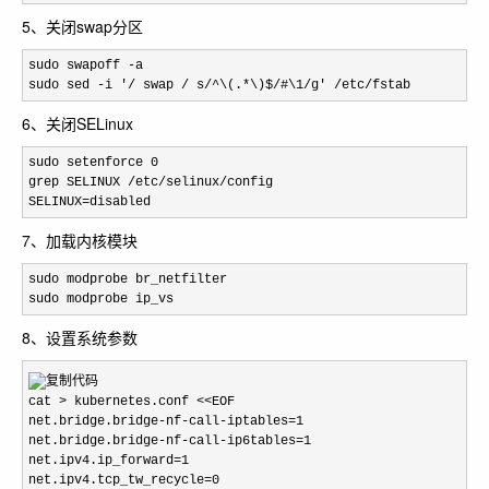
5、关闭swap分区
sudo swapoff -a

sudo sed -i '/ swap / s/^\(.*\)$/#\1/g' /etc/fstab
6、关闭SELinux
sudo setenforce 0

grep SELINUX /etc/selinux/config 

SELINUX=disabled
7、加载内核模块
sudo modprobe br_netfilter

sudo modprobe ip_vs
8、设置系统参数
cat > kubernetes.conf <<EOF

net.bridge.bridge-nf-call-iptables=1

net.bridge.bridge-nf-call-ip6tables=1

net.ipv4.ip_forward=1

net.ipv4.tcp_tw_recycle=0
