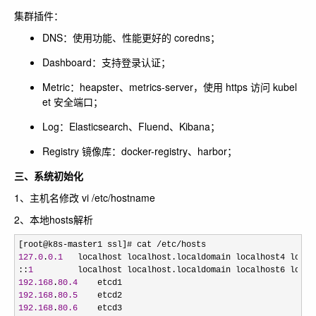
集群插件：
DNS：使用功能、性能更好的 coredns；
Dashboard：支持登录认证；
Metric：heapster、metrics-server，使用 https 访问 kubel
et 安全端口；
Log：Elasticsearch、Fluend、Kibana；
Registry 镜像库：docker-registry、harbor；
三、系统初始化
1、主机名修改 vi /etc/hostname
2、本地hosts解析
[root@k8s-master1 ssl]# cat /etc/
127.0
.
0.1
   localhost localhost.localdomain localhost4 localh
::
1
192.168
.
80.4
192.168
.
80.5
192.168
.
80.6