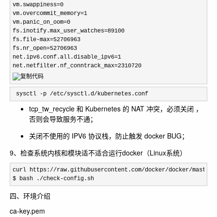
vm.swappiness=0

vm.overcommit_memory=1

vm.panic_on_oom=0

fs.inotify.max_user_watches=89100

fs.file-max=52706963

fs.nr_open=52706963

net.ipv6.conf.all.disable_ipv6=1

net.netfilter.nf_conntrack_max=2310720
 sysctl -p /etc/sysctl.d/kubernetes.conf
tcp_tw_recycle 和 Kubernetes 的 NAT 冲突，必须关闭 ，
否则会导致服务不通；
关闭不使用的 IPV6 协议栈，防止触发 docker BUG；
9、检查系统内核和模块适不适合运行docker（Linux系统）
curl https://raw.githubusercontent.com/docker/docker/master/
$ bash ./check-config.sh
四、环境介绍
ca-key.pem