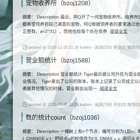
宠物收养所（bzoj1208）
摘要： Description 最近，阿Q开了一间宠物收养所
都希望领养到自己满意的宠物，阿Q根据领养者的要求通过他
正整数，a<2^31），而他也给每个处在收养
阅读全文
posted @ 2016-12-18 21:30 karles~
阅读(310)
评论(0)
推荐(0)
营业额统计（bzoj1588）
摘要： Description 营业额统计 Tiger最近被公
业情况。 Tiger拿出了公司的账本，账本上记录了公司成
者是其他情况的时候，营业额会出现一
阅读全文
posted @ 2016-12-18 21:25 karles~
阅读(769)
评论(0)
推荐(0)
数的统计count（bzoj1036）
摘要： Description 一棵树上有n个节点，编号分别
I. CHANGE u t : 把结点u的权值改为t II. QMAX u v: 