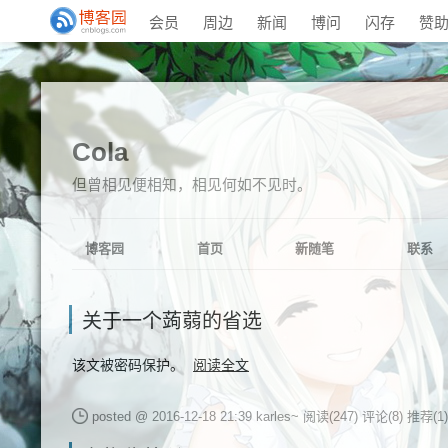
会员
周边
新闻
博问
闪存
赞
Cola
但曾相见便相知，相见何如不见时。
博客园
首页
新随笔
联系
关于一个蒟蒻的省选
该文被密码保护。
阅读全文
posted @ 2016-12-18 21:39 karles~
阅读(247)
评论(8)
推荐(1)