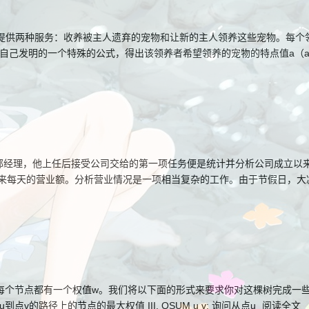
。收养所提供两种服务：收养被主人遗弃的宠物和让新的主人领养这些宠物。每个
自己发明的一个特殊的公式，得出该领养者希望领养的宠物的特点值a（
司升任为营业部经理，他上任后接受公司交给的第一项任务便是统计并分析公司成立以
立以来每天的营业额。分析营业情况是一项相当复杂的工作。由于节假日，大
为1到n，每个节点都有一个权值w。我们将以下面的形式来要求你对这棵树完成一
询问从点u到点v的路径上的节点的最大权值 III. QSUM u v: 询问从点u
阅读全文