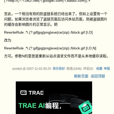
(?!http://(?:*\.0e2\.net|*\.google\.com|*\.baidu\.com)).+
至此，一个相当有效的防盗链系统已经出来了，但如上设置有一个
问题，如果浏览者浏览了盗链页面后访问本站页面，则被盗链图片
的缓存会影响图片的正常显示。把
RewriteRule .*\.(?:gif|jpg|png|exe|rar|zip) /block.gif [I,O]
改为
RewriteRule .*\.(?:gif|jpg|png|exe|rar|zip) /block.gif [I,O,N]
方可。参数N的意思是重新从站点请求文件而不是从本地缓存读取。
posted @
2007-11-02 00:25
快乐就好
阅读(
1646
) 评论(
0
)
收藏
举报
刷新页面
返回顶部