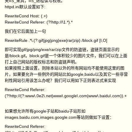
夹IIS_来宾，IIS_进程读写权限。
httpd.ini默认设置如下:
RewriteCond Host: (.+)
RewriteCond Referer: (?!http://\1.*).*
我们在它后面加上一句
RewriteRule .*\.(?:gif|jpg|png|exe|rar|zip) /block.gif [I,O]
即可实现gif/jpg/png/exe/rar/zip文件的防盗链，盗链页面显示的
是/block.gif。block.gif是一个体积较少的图片文件，我们可以在上面
打上自己网站的版权标志和防盗链声明。
如果按照上面设置，则除本站以外的所有网站均不能使用这里的图
片，如果要允许一些例外的网站比如google,baidu以及其它一些非营
利性网站引用该怎么办呢？我们可以用如下正则表达式来实现
RewriteCond Referer:
(?!http://(?:www\.0e2\.net|www\.google\.com|www\.baidu\.com)).+
如果想允许所有google子站和baidu子站形如
images.baidu.com,images.google.com等站则做如下设置：
RewriteCond Referer: