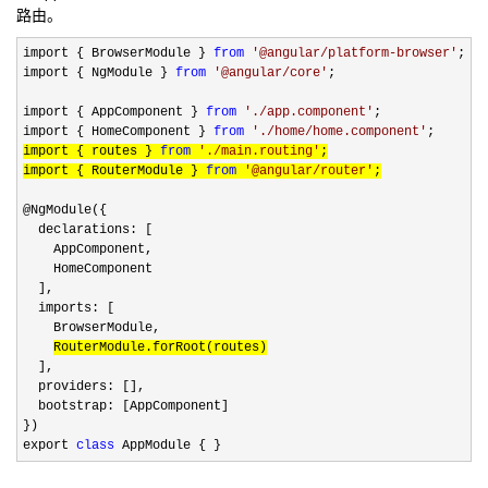
路由。
import { BrowserModule } 
from
'
@angular/platform-browser
'
;

import { NgModule } 
from
'
@angular/core
'
;

import { AppComponent } 
from
'
./app.component
'
;

import { HomeComponent } 
from
'
./home/home.component
'
import { routes } 
from
'
./main.routing
'
;

import { RouterModule } 
from
'
@angular/router
'
;
@NgModule({

  declarations: [

    AppComponent,

    HomeComponent

  ],

  imports: [

    BrowserModule,

RouterModule.forRoot(routes)
  ],

  providers: [],

  bootstrap: [AppComponent]

})

export 
class
 AppModule { }