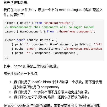
首先创建根路由。
我们在 app 文件夹中，添加一个名为 main.routing.ts 的路由配置文
件。内容如下：
import { Routes } 
from
'
@angular/router
'
//
 HomeComponent this components will be eager loaded
import { HomeComponent } 
from
'
./home/home.component
'
;

export 
const
 routes: Routes =
 [

    { path: 
''
, component: HomeComponent, pathMatch: 
'
full
'
 }
    { path: 
'
shop
'
, loadChildren: 
'
./shop/shop.module#ShopMod
    { path: 
'
**
'
, component: HomeComponent }

];
其中，home 组件是正常的提前加载。
需要注意的是一下几点：
我们使用了 loadChildren 来延迟加载一个模块。而不是使用
提前加载所使用的 component。
我们使用了一个字符串而不是符号来避免提前加载。
我们不仅定义了模块的路径，还提供了模块的类名。
在 app.module.ts 中启用根路由。主要需要使用 forRoot 来启用根