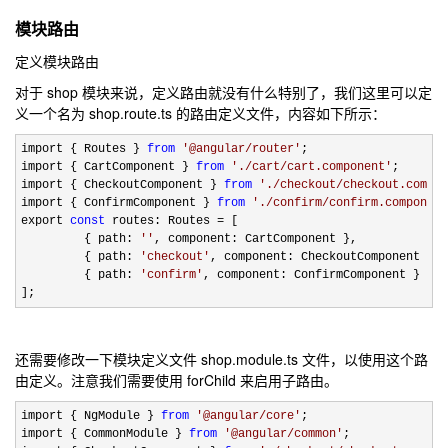
模块路由
定义模块路由
对于 shop 模块来说，定义路由就没有什么特别了，我们这里可以定
义一个名为 shop.route.ts 的路由定义文件，内容如下所示：
import { Routes } 
from
'
@angular/router
'
; 

import { CartComponent } 
from
'
./cart/cart.component
'
; 

import { CheckoutComponent } 
from
'
./checkout/checkout.compon
import { ConfirmComponent } 
from
'
./confirm/confirm.component
export 
const
 routes: Routes =
 [     

         { path: 
''
, component: CartComponent },     

         { path: 
'
checkout
'
, component: CheckoutComponent }, 
         { path: 
'
confirm
'
, component: ConfirmComponent } 

];
还需要修改一下模块定义文件 shop.module.ts 文件，以使用这个路
由定义。注意我们需要使用 forChild 来启用子路由。
import { NgModule } 
from
'
@angular/core
'
;

import { CommonModule } 
from
'
@angular/common
'
;
