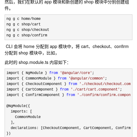
然后，我们在默认的 app 模块和新创建的 shop 模块中分别创建组
件。
ng g c home/
home

ng g c shop
/
cart

ng g c shop
/
checkout 

ng g c shop
/confirm
CLI 会将 home 分配到 app 模块中，将 cart、checkout、confirm
分配到 shop 模块中，比如，
此时的 shop.module.ts 内容如下：
import { NgModule } 
from
'
@angular/core
'
;

import { CommonModule } 
from
'
@angular/common
'
;

import { CheckoutComponent } 
from
'
./checkout/checkout.compon
import { CartComponent } 
from
'
./cart/cart.component
'
;

import { ConfirmComponent } 
from
'
./confirm/confirm.component
@NgModule({

  imports: [

    CommonModule

  ],

  declarations: [CheckoutComponent, CartComponent, ConfirmCom
})
