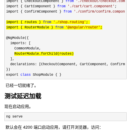
import { CheckoutComponent } 
from
'
./checkout/checkout.compon
import { CartComponent } 
from
'
./cart/cart.component
'
;

import { ConfirmComponent } 
from
'
./confirm/confirm.component
import { routes } 
from
'
./shop.routing
'
; 

import { RouterModule } 
from
'
@angular/router
'
;
@NgModule({

  imports: [

    CommonModule,

RouterModule.forChild(routes)
  ],

  declarations: [CheckoutComponent, CartComponent, ConfirmCom
})

export 
class
 ShopModule { }
已经一切就绪了。
测试延迟加载
现在启动应用。
ng serve
默认会在 4200 端口启动应用，请打开浏览器，访问：