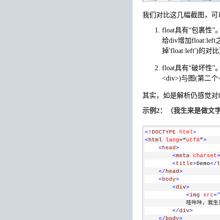
我们对比这几幅截图，可
float具有“包
给div增加float
掉'float:left')的对
float具有“破坏
<div>)与图(第二个<
其实，如是解析仍感觉对fl
示例2：（我生来是做文
<!
DOCTYPE
html
>
<
html
lang
=“
utf8
”
>
<
head
>
<
meta
charset
<
title
>
Demo
</
</
head
>
<
body
>
<
div
>
<
img
src
=
            哇咔咔，
</
div
>
</
body
>