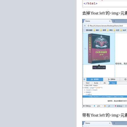
</
html
>
去掉'float:left'的<img>
带有'float:left'的<img>