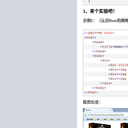
  }
3、来个实验吧！
示例1：（认识float的两
<!
DOCTYPE
html
>
<
html
>
<
head
>
<
title
>
Demo
</
</
head
>
<
body
>
<
div
>
<
div
styl
<
div
><
img
<
div
><
img
<
div
><
img
</
div
>
</
body
>
</
html
>
截图如是：