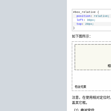
#box_relative {
position
: 
relative;
left
: 
30px;
top
: 
20px;
}
如下图所示：
注意，在使用相对定位时
盖其它框。
（2）绝对定位