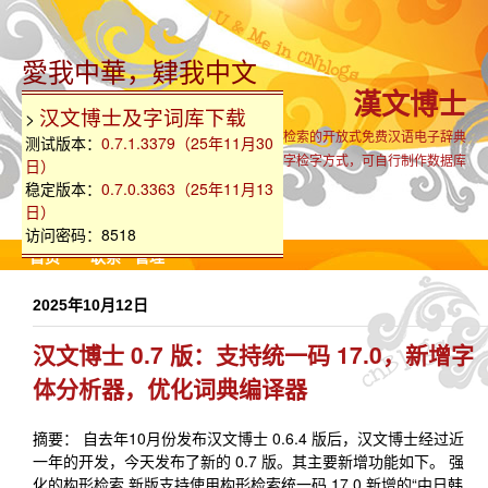
愛我中華，肄我中文
漢文博士
汉文博士及字词库下载
>
支持生僻古难字全汉字集检索的开放式免费汉语电子辞典
测试版本：
0.7.1.3379（25年11月30
内置国粤语同音字、部首、笔画、部件组字检字方式，可自行制作数据库
日）
稳定版本：
0.7.0.3363（25年11月13
日）
访问密码：8518
首页
联系
管理
2025年10月12日
汉文博士 0.7 版：支持统一码 17.0，新增字
体分析器，优化词典编译器
摘要： 自去年10月份发布汉文博士 0.6.4 版后，汉文博士经过近
一年的开发，今天发布了新的 0.7 版。其主要新增功能如下。 强
化的构形检索 新版支持使用构形检索统一码 17.0 新增的“中日韩