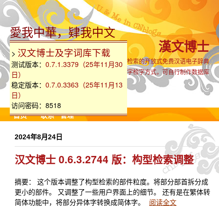
愛我中華，肄我中文
漢文博士
汉文博士及字词库下载
>
支持生僻古难字全汉字集检索的开放式免费汉语电子辞典
测试版本：
0.7.1.3379（25年11月30
内置国粤语同音字、部首、笔画、部件组字检字方式，可自行制作数据库
日）
稳定版本：
0.7.0.3363（25年11月13
日）
访问密码：8518
首页
联系
管理
2024年8月24日
汉文博士 0.6.3.2744 版：构型检索调整
摘要： 这个版本调整了构型检索的部件粒度。将部分部首拆分成
更小的部件。 又调整了一些用户界面上的细节。 还有是在繁体转
简体功能中，将部分异体字转换成简体字。
阅读全文