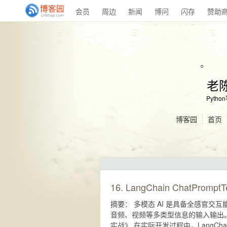
会员
周边
新闻
博问
闪存
赞助
老
Pyth
博客园
首页
16. LangChain ChatPro
摘要： 多模态 AI 是具备全感官
音频、视频等多类型信息的输入输出。 喜欢看
实战》 在实际开发过程中，LangC