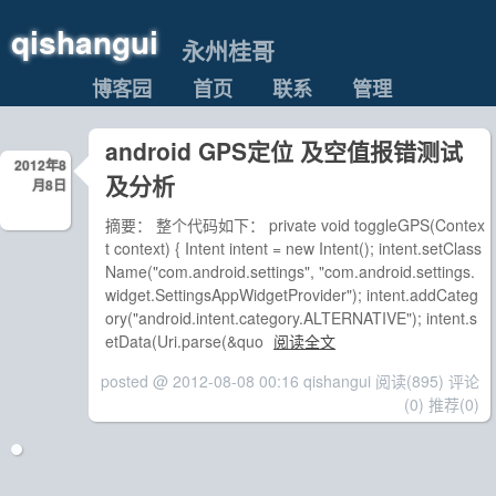
qishangui
永州桂哥
博客园
首页
联系
管理
android GPS定位 及空值报错测试
2012年8
及分析
月8日
摘要： 整个代码如下： private void toggleGPS(Contex
t context) { Intent intent = new Intent(); intent.setClass
Name("com.android.settings", "com.android.settings.
widget.SettingsAppWidgetProvider"); intent.addCateg
ory("android.intent.category.ALTERNATIVE"); intent.s
etData(Uri.parse(&quo
阅读全文
posted @ 2012-08-08 00:16 qishangui
阅读(895)
评论
(0)
推荐(0)