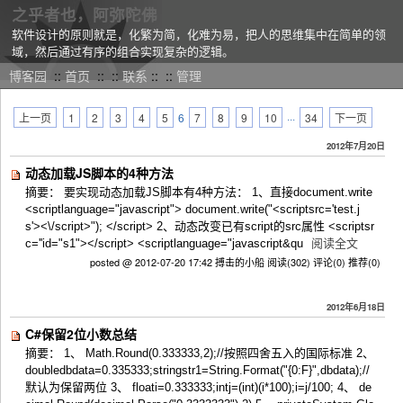
之乎者也，阿弥陀佛
软件设计的原则就是，化繁为简，化难为易，把人的思维集中在简单的领
域，然后通过有序的组合实现复杂的逻辑。
博客园
::
首页
::
::
联系
::
::
管理
上一页
1
2
3
4
5
6
7
8
9
10
···
34
下一页
2012年7月20日
动态加载JS脚本的4种方法
摘要： 要实现动态加载JS脚本有4种方法： 1、直接document.write
<scriptlanguage="javascript"> document.write("<scriptsrc='test.j
s'><\/script>"); </script> 2、动态改变已有script的src属性 <scriptsr
c=''id="s1"></script> <scriptlanguage="javascript&qu
阅读全文
posted @ 2012-07-20 17:42 搏击的小船
阅读(302)
评论(0)
推荐(0)
2012年6月18日
C#保留2位小数总结
摘要： 1、 Math.Round(0.333333,2);//按照四舍五入的国际标准 2、
doubledbdata=0.335333;stringstr1=String.Format("{0:F}",dbdata);//
默认为保留两位 3、 floati=0.333333;intj=(int)(i*100);i=j/100; 4、 de