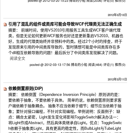
posted @ 2012-03-20 15:23 搏击的小船
阅读(2036)
评论(0)
推荐(0)
2012年3月13日
引用了混乱的组件或类库可能会导致WCF代理类无法正确生成
摘要： 前端时间，使用VS2010引用服务工具生成WCF客户端代理
类，但是无论如何更新WCF服务也好还是更新重启VS2010、机器也
好，生成的代理类始终并非预料中的类。经过2个小时的排查，终于
发现原来引用的中间类库导致的，暂时猜想可能是中间类库存在多
个dll相互依赖导致的问题！最后拆分了中间类库发现解决了问题。
阅读全文
posted @ 2012-03-13 17:56 搏击的小船
阅读(464)
评论(1)
推荐(0)
2012年3月11日
依赖倒置原则(DIP)
摘要： 依赖倒置（Dependence Inversion Principle）原则讲的是：
要依赖于抽象，不要依赖于具体。 简单的说，依赖倒置原则要求客
户端依赖于抽象耦合。 抽象不应当依赖于细节；细节应当依赖于抽
象；要针对接口编程，不针对实现编程。举例说明：反面例子：缺
点：耦合太紧密，Light发生变化将影响ToggleSwitch解决办法一：
将Light作成Abstract，然后具体类继承自Light。优点：ToggleSwitc
h依赖于抽象类Light，具有更高的稳定性，而BulbLight与TubeLight