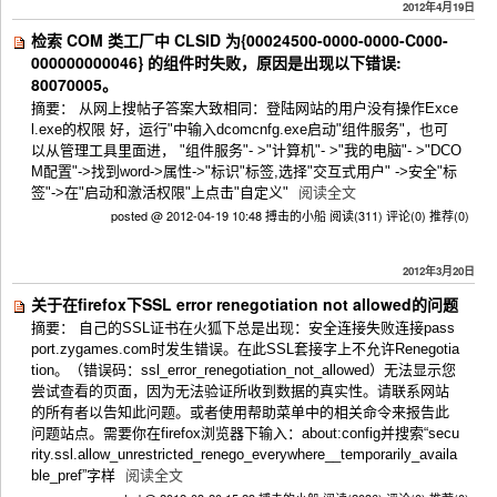
2012年4月19日
检索 COM 类工厂中 CLSID 为{00024500-0000-0000-C000-
000000000046} 的组件时失败，原因是出现以下错误:
80070005。
摘要： 从网上搜帖子答案大致相同：登陆网站的用户没有操作Exce
l.exe的权限 好，运行"中输入dcomcnfg.exe启动"组件服务"，也可
以从管理工具里面进， "组件服务"- >"计算机"- >"我的电脑"- >"DCO
M配置"->找到word->属性->"标识"标签,选择"交互式用户" ->安全"标
签"->在"启动和激活权限"上点击"自定义"
阅读全文
posted @ 2012-04-19 10:48 搏击的小船
阅读(311)
评论(0)
推荐(0)
2012年3月20日
关于在firefox下SSL error renegotiation not allowed的问题
摘要： 自己的SSL证书在火狐下总是出现：安全连接失败连接pass
port.zygames.com时发生错误。在此SSL套接字上不允许Renegotia
tion。（错误码：ssl_error_renegotiation_not_allowed）无法显示您
尝试查看的页面，因为无法验证所收到数据的真实性。请联系网站
的所有者以告知此问题。或者使用帮助菜单中的相关命令来报告此
问题站点。需要你在firefox浏览器下输入：about:config并搜索“secu
rity.ssl.allow_unrestricted_renego_everywhere__temporarily_availa
ble_pref”字样
阅读全文