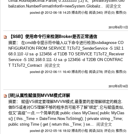
cimal.Round(decimal.Parse("0.3333333"),2) 5、 privateSystem.Glo
balization.NumberFormatInfonfi=newSystem.Globaliz..
阅读全文
posted @ 2012-06-18 14:25 搏击的小船
阅读(340)
评论(0)
推荐(0)
2012年6月11日
【SSB】使用命令行来检测Broker是否正常通信
摘要： 在cmd命令提示符中输入以下命令进行检测ssbdiagnose CO
NFIGURATION FROM SERVICE T1ToT2_SenderService -S 192.1
68.0.110 -U sa -p 123456 -d T1DB TO SERVICE T1ToT2_Receiver
Service -S 192.168.0.111 -U sa -p 123456 -d T2DB ON CONTRAC
T T1ToT2_Contract
阅读全文
posted @ 2012-06-11 16:40 搏击的小船
阅读(278)
评论(0)
推荐(0)
2012年5月16日
[转]从属性赋值到MVVM模式详解
摘要： 赋值VS绑定要理解MVVM模式,最重要的是理解绑定的概念.
做B/S或者对C/S理解不够的程序员可能不了解"绑定",它与赋值类似,
但又"高级"一点.一个简单的类:public class MyClass{ public MyClas
s() { this._Time = DateTime.Now.ToString(); } private string _Time;
public string Time { get { return this._Time; } se...
阅读全文
posted @ 2012-05-16 18:02 搏击的小船
阅读(323)
评论(0)
推荐(0)