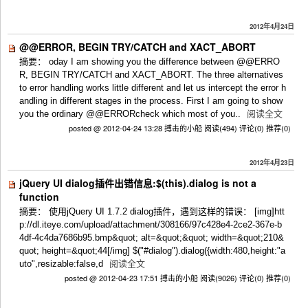
2012年4月24日
@@ERROR, BEGIN TRY/CATCH and XACT_ABORT
摘要： oday I am showing you the difference between @@ERRO
R, BEGIN TRY/CATCH and XACT_ABORT. The three alternatives
to error handling works little different and let us intercept the error h
andling in different stages in the process. First I am going to show
you the ordinary @@ERRORcheck which most of you..
阅读全文
posted @ 2012-04-24 13:28 搏击的小船
阅读(494)
评论(0)
推荐(0)
2012年4月23日
jQuery UI dialog插件出错信息:$(this).dialog is not a
function
摘要： 使用jQuery UI 1.7.2 dialog插件，遇到这样的错误： [img]htt
p://dl.iteye.com/upload/attachment/308166/97c428e4-2ce2-367e-b
4df-4c4da7686b95.bmp&quot; alt=&quot;&quot; width=&quot;210&
quot; height=&quot;44[/img] $("#dialog").dialog({width:480,height:"a
uto",resizable:false,d
阅读全文
posted @ 2012-04-23 17:51 搏击的小船
阅读(9026)
评论(0)
推荐(0)