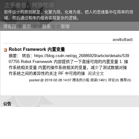
之乎者也，阿弥陀佛
软件设计的原则就是，化繁为简，化难为易，把人的思维集中在简单的领
域，然后通过有序的组合实现复杂的逻辑。
博客园
::
首页
::
::
联系
::
::
管理
2019年2月28日
Robot Framework 内置变量
摘要： 转自：https://blog.csdn.net/qq_26886929/article/details/539
07755 Robot Framework 内部提供了一下直接可用的内置变量 1. 操
作系统相关变量 内置的操作系统相关的变量，减少了测试数据对操
作系统之间的差异性的关注 RF 中可用的操
阅读全文
posted @ 2019-02-28 14:07 搏击的小船
阅读(1461)
评论(0)
推荐(0)
公告