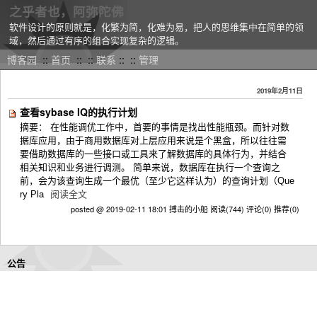
之乎者也，阿弥陀佛
软件设计的原则就是，化繁为简，化难为易，把人的思维集中在简单的领
域，然后通过有序的组合实现复杂的逻辑。
博客园
::
首页
::
::
联系
::
::
管理
2019年2月11日
查看sybase IQ的执行计划
摘要： 在性能调优工作中，首要的事情是找出性能瓶颈。而针对数
据库应用，由于商用数据库对上层应用来说是个黑盒，所以往往需
要借助数据库的一些接口或工具来了解数据库的具体行为，并结合
相关知识和业务进行调测。 简单来说，数据库在执行一个查询之
前，会为该查询生成一个最优（至少它这样认为）的查询计划（Que
ry Pla
阅读全文
posted @ 2019-02-11 18:01 搏击的小船
阅读(744)
评论(0)
推荐(0)
公告