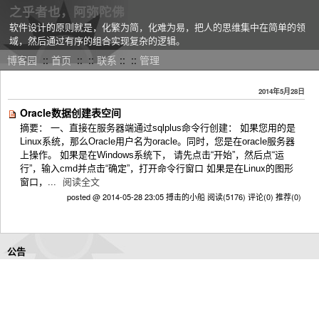
之乎者也，阿弥陀佛
软件设计的原则就是，化繁为简，化难为易，把人的思维集中在简单的领
域，然后通过有序的组合实现复杂的逻辑。
博客园
::
首页
::
::
联系
::
::
管理
2014年5月28日
Oracle数据创建表空间
摘要： 一、直接在服务器端通过sqlplus命令行创建： 如果您用的是
Linux系统，那么Oracle用户名为oracle。同时，您是在oracle服务器
上操作。 如果是在Windows系统下， 请先点击“开始”，然后点“运
行”，输入cmd并点击“确定”，打开命令行窗口 如果是在Linux的图形
窗口，...
阅读全文
posted @ 2014-05-28 23:05 搏击的小船
阅读(5176)
评论(0)
推荐(0)
公告