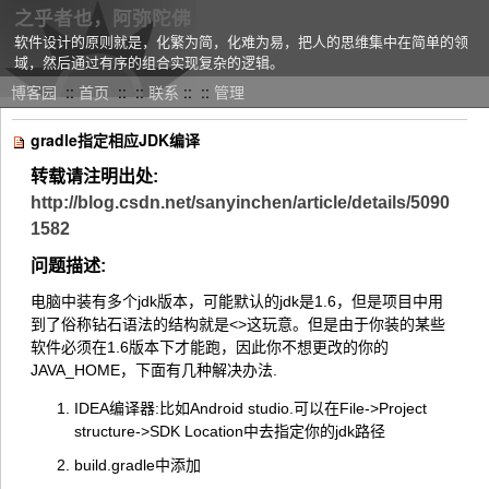
之乎者也，阿弥陀佛
软件设计的原则就是，化繁为简，化难为易，把人的思维集中在简单的领
域，然后通过有序的组合实现复杂的逻辑。
博客园
::
首页
::
::
联系
::
::
管理
gradle指定相应JDK编译
转载请注明出处:
http://blog.csdn.net/sanyinchen/article/details/5090
1582
问题描述:
电脑中装有多个jdk版本，可能默认的jdk是1.6，但是项目中用
到了俗称钻石语法的结构就是
<>
这玩意。但是由于你装的某些
软件必须在1.6版本下才能跑，因此你不想更改的你的
JAVA_HOME，下面有几种解决办法.
IDEA编译器:比如Android studio.可以在File->Project
structure->SDK Location中去指定你的jdk路径
build.gradle中添加