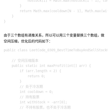
            noStock[i] = Math.max(noStock[i - 1], cool
        }

        return Math.max(cooldown[N - 1], Math.max(with
    }

}

由于三个数组有递推关系，所以可以用三个变量替换三个数组，做
空间压缩，优化后的代码如下：
public class LeetCode_0309_BestTimeToBuyAndSellStockWi
    // 空间压缩版本

    public static int maxProfit(int[] arr) {

        if (arr.length < 2) {

            return 0;

        }

        // 处于冷冻期

        int cooldown = 0;

        // 持有股票

        int withStock = -arr[0];

        // 不持有股票，也不处于冷冻期
