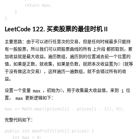
        return max;

    }

LeetCode 122. 买卖股票的最佳时机 II
主要思路：由于可以进行任意次的交易，但是任何时候最多只能持
有一股股票，所以我们可以把股票曲线的所有
上升段
都抓取到，累
加收益就是最大收益。遍历数组，遍历到的位置减去前一个位置的
值，如果是正数，就收集，如果是负数，就把本次收益置为0（就等
于没有做这次交易），这样遍历一遍数组，就不会错过所有的收
益。
max
i
设置一个变量
，初始为0，用于收集最大收益值，来到
位
max
置，
更新逻辑如下：
完整代码如下：
public int maxProfit(int[] prices) {

   int max = 0;
