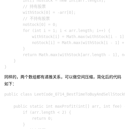
        int[] noStock = new int[arr.length];

        // 持有股票

        withStock[0] = -arr[0];

        // 不持有股票

        noStock[0] = 0;

        for (int i = 1; i < arr.length; i++) {

            withStock[i] = Math.max(withStock[i - 1], 
            noStock[i] = Math.max(withStock[i - 1] + a
        }

        return Math.max(withStock[arr.length - 1], noS
    }

同样的，两个数组都有递推关系，可以做空间压缩，简化后的代码
如下：
public class LeetCode_0714_BestTimeToBuyAndSellStockWi
    public static int maxProfit(int[] arr, int fee) {

        if (arr.length < 2) {

            return 0;

        }
