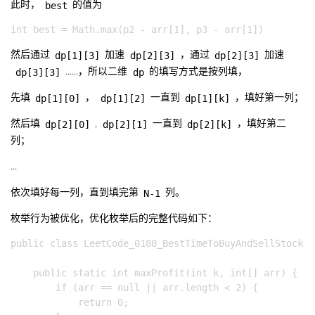
best
此时，
的值为
dp[1][3]
dp[2][3]
dp[2][3]
然后通过
加速
，通过
加速
dp[3][3]
dp
......，所以二维
的填写方式是按列填，
dp[1][0]
dp[1][2]
dp[1][k]
先填
，
一直到
，填好第一列；
dp[2][0]
dp[2][1]
dp[2][k]
然后填
,
一直到
，填好第二
列；
...
N-1
依次填好每一列，直到填完第
列。
枚举行为被优化，优化枚举后的完整代码如下：
public class LeetCode_0188_BestTimeToBuyAndSellStockIV 
    public static int maxProfit(int k, int[] arr) {

        if (arr == null || arr.length < 2) {

            return 0;
