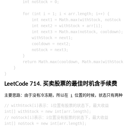
        int noStock = 0;

        for (int i = 1; i < arr.length; i++) {

            int next1 = Math.max(withStock, noStock - 
            int next2 = withStock + arr[i];

            int next3 = Math.max(noStock, cooldown);

            withStock = next1;

            cooldown = next2;

            noStock = next3;

        }

        return Math.max(cooldown, Math.max(withStock, 
    }

LeetCode 714. 买卖股票的最佳时机含手续费
i
主要思路：由于没有冷冻期，所以在
位置的时候，状态只有两种
// withStock[i]表示：i位置有股票的状态下，最大收益

int[] withStock = new int[arr.length];

// noStock[i]表示：i位置没有股票的状态下，最大收益
