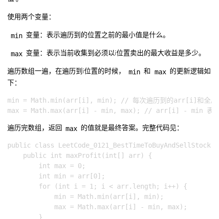
使用两个变量：
min
变量：表示遍历到的位置之前的最小值是什么。
max
变量：表示当前收集到必须以i位置卖出的最大收益是多少。
min
max
遍历数组一遍，在遍历到i位置的时候，
和
的更新逻辑如
下：
min = Math.min(arr[i], min); // 每次遍历到的arr[i]
max
遍历完数组，返回
的值就是最终答案。完整代码见：
public class LeetCode_0121_BestTimeToBuyAndSellStock {

    public int maxProfit(int[] arr) {

        int max = 0;

        int min = arr[0];

        for (int i = 1; i < arr.length; i++) {

            min = Math.min(arr[i], min);

            max = Math.max(arr[i] - min, max);

        }
