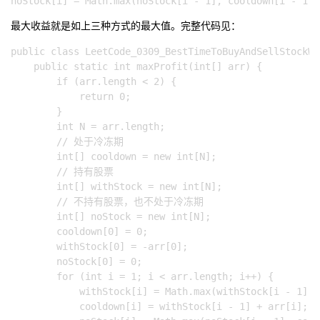
最大收益就是如上三种方式的最大值。完整代码见：
public class LeetCode_0309_BestTimeToBuyAndSellStockWi
    public static int maxProfit(int[] arr) {

        if (arr.length < 2) {

            return 0;

        }

        int N = arr.length;

        // 处于冷冻期

        int[] cooldown = new int[N];

        // 持有股票

        int[] withStock = new int[N];

        // 不持有股票，也不处于冷冻期

        int[] noStock = new int[N];

        cooldown[0] = 0;

        withStock[0] = -arr[0];

        noStock[0] = 0;

        for (int i = 1; i < arr.length; i++) {

            withStock[i] = Math.max(withStock[i - 1], 
            cooldown[i] = withStock[i - 1] + arr[i];
