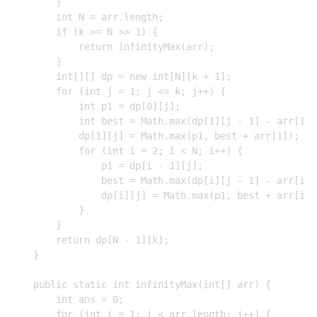
        }

        int N = arr.length;

        if (k >= N >> 1) {

            return infinityMax(arr);

        }

        int[][] dp = new int[N][k + 1];

        for (int j = 1; j <= k; j++) {

            int p1 = dp[0][j];

            int best = Math.max(dp[1][j - 1] - arr[1],
            dp[1][j] = Math.max(p1, best + arr[1]);

            for (int i = 2; i < N; i++) {

                p1 = dp[i - 1][j];

                best = Math.max(dp[i][j - 1] - arr[i], 
                dp[i][j] = Math.max(p1, best + arr[i]);
            }

        }

        return dp[N - 1][k];

    }

    public static int infinityMax(int[] arr) {

        int ans = 0;

        for (int i = 1; i < arr.length; i++) {
