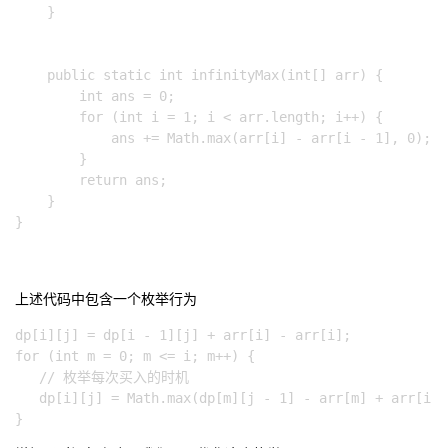
    }

    public static int infinityMax(int[] arr) {

        int ans = 0;

        for (int i = 1; i < arr.length; i++) {

            ans += Math.max(arr[i] - arr[i - 1], 0);

        }

        return ans;

    }

}

上述代码中包含一个枚举行为
dp[i][j] = dp[i - 1][j] + arr[i] - arr[i];

for (int m = 0; m <= i; m++) {

   // 枚举每次买入的时机

   dp[i][j] = Math.max(dp[m][j - 1] - arr[m] + arr[i],