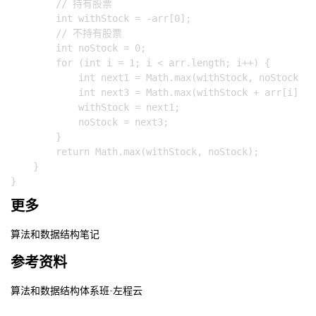
        // 持有股票

        int withStock = -arr[0];

        // 不持有股票

        int noStock = 0;

        for (int i = 1; i < arr.length; i++) {

            int next1 = Math.max(withStock, noStock - 
            int next3 = Math.max(withStock + arr[i] - 
            withStock = next1;

            noStock = next3;

        }

        return Math.max(withStock, noStock);

    }

更多
算法和数据结构笔记
参考资料
算法和数据结构体系班-左程云