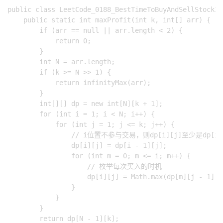
public class LeetCode_0188_BestTimeToBuyAndSellStockIV 
    public static int maxProfit(int k, int[] arr) {

        if (arr == null || arr.length < 2) {

            return 0;

        }

        int N = arr.length;

        if (k >= N >> 1) {

            return infinityMax(arr);

        }

        int[][] dp = new int[N][k + 1];

        for (int i = 1; i < N; i++) {

            for (int j = 1; j <= k; j++) {

                // i位置不参与交易，则dp[i][j]至少是dp[i-1
                dp[i][j] = dp[i - 1][j];

                for (int m = 0; m <= i; m++) {

                    // 枚举每次买入的时机

                    dp[i][j] = Math.max(dp[m][j - 1] -
                }

            }

        }

        return dp[N - 1][k];
