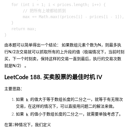
   for (int i = 1; i < prices.length; i++) {

        // 把所有上坡都给抓到

        max += Math.max((prices[i] - prices[i - 1]), 0)
   }

   return max;

由本题可以简单得出一个结论：
如果数组元素个数为
N
，则最多执
行
N/2
次交易就可以抓取所有的上升段的值（极端情况下，当前时刻
买，下一个时刻卖，保持这样的交易一直到最后，执行的交易次数
就是
N/2
）
。
LeetCode 188. 买卖股票的最佳时机 IV
主要思路：
k
如果
的值大于等于数组长度的二分之一，就等于有无限次
交易，在这样的情况下，可以直接用问题二的解法来做。
k
如果
的值小于数组长度的二分之一，就需要单独考虑了。
在第2种情况下，我们定义