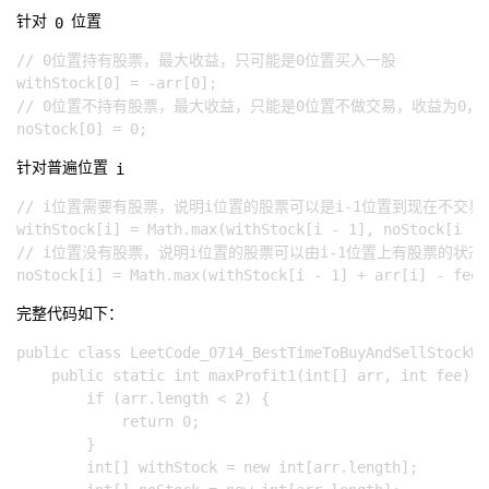
0
针对
位置
// 0位置持有股票，最大收益，只可能是0位置买入一股

withStock[0] = -arr[0];

// 0位置不持有股票，最大收益，只能是0位置不做交易，收益为0，如果0位置
i
针对普遍位置
// i位置需要有股票，说明i位置的股票可以是i-1位置到现在不交易
withStock[i] = Math.max(withStock[i - 1], noStock[i - 
// i位置没有股票，说明i位置的股票可以由i-1位置上有股票的
完整代码如下：
public class LeetCode_0714_BestTimeToBuyAndSellStockWi
    public static int maxProfit1(int[] arr, int fee) {

        if (arr.length < 2) {

            return 0;

        }

        int[] withStock = new int[arr.length];
