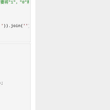
下一步我们需要将"1"，"0"和分隔符映射到响应的零宽度字符上去

''
)).join(
'
'
);

;
