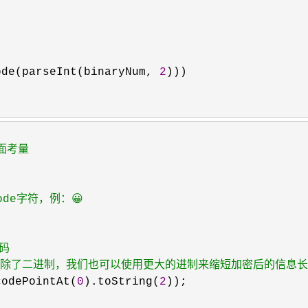
ode(parseInt(binaryNum, 
2
)))

面考量
ode字符，例：😀
二进制（除了二进制，我们也可以使用更大的进制来缩短加密后的信息
codePointAt(
0
).toString(
2
));
