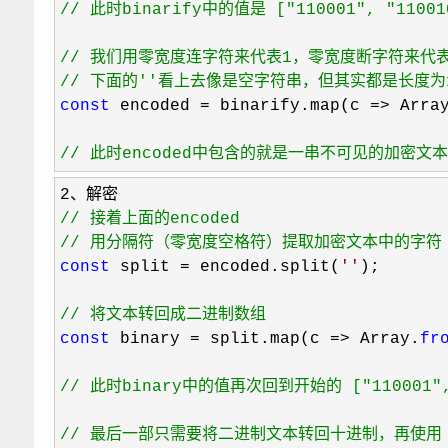
//
 此时binarify中的值是 ["110001", "110
//
//
 下面的''看上去像是空字符串，但其实都是长度
const
 encoded = binarify.map(c => Arra
//
 此时encoded中包含的就是一串不可见的加密文
//
//
 用分隔符（零宽度空格符）提取加密文本中的字符
const
 split = encoded.split(
'
'
);

//
 将文本转回成二进制数组
const
 binary = split.map(c => Array.
fr
//
 此时binary中的值再次回到开始的 ["110001", "1
//
 最后一部只需要将二进制文本转回十进制，再使用 Str