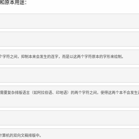
码和原本用途：
电子文本的两个字符之间，抑制本来会发生的连字，而是以这两个字符原本的字形来绘制。
，放在某些需要复杂排版语言（如阿拉伯语、印地语）的两个字符之间，使得这两个本不会发
用于计算机的双向文稿排版中。