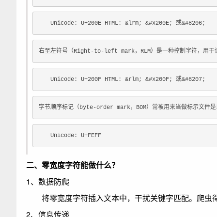
Unicode: U+200E HTML: &lrm; &#x200E; 或&#8206;
右至左符号（Right-to-left mark，RLM）是一种控制字符，
Unicode: U+200F HTML: &rlm; &#x200F; 或&#8207;
字节顺序标记（byte-order mark，BOM）常被用来当做标示文件是以
Unicode: U+FEFF
二、零宽度字符能做什么？
1、数据防爬
将零宽度字符插入文本中，干扰关键字匹配。爬虫得
2、信息传递