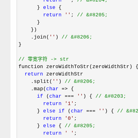
return
'
'
; 
//
 &#8204;
      } 
else
 {

return
'
'
; 
//
 &#8205;
      }

    })

    .join(
''
) 
//
 &#8206;
}

//
 零宽字符 -> str
function zeroWidthToStr(zeroWidthStr) {
return
 zeroWidthStr

    .split(
''
) 
//
 &#8206;
    .map(
char
 =>
 {

if
 (
char
 === 
'
'
) { 
//
 &#8203;
return
'
1
'
;

      } 
else
if
 (
char
 === 
'
'
) { 
//
 &#8
return
'
0
'
;

      } 
else
 { 
//
 &#8205;
return
'
'
;
