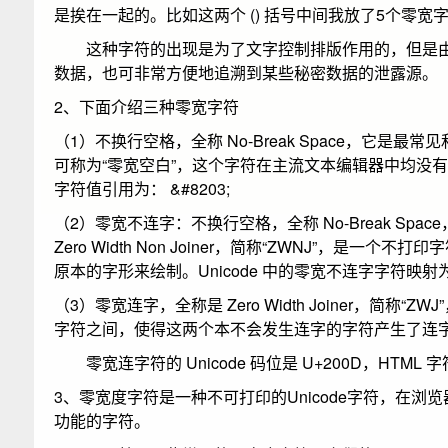
是挨在一起的。比如这两个 (​​​​​) 括号中间我放了5个零
这种字符的出现是为了文字控制排版作用的，但是由于
数据，也可非常方便地追溯到某些秘密数据的泄露源。
2、下面介绍三种零宽字符
（1）不换行空格，全称 No-Break Space，它是最常
可称为“零宽空白”，这个字符在主流文本编辑器中均没
字符值引用为： &#8203;
（2）零宽不连字：不换行空格，全称 No-Break 
Zero Width Non Joiner，简称“ZWNJ”
原本的字形来绘制。Unicode 中的零宽不连字字符映射为（zero 
（3）零宽连字，全称是 Zero Width Joiner
字符之间，使得这两个本不会发生连字的字符产生了连
零宽连字符的 Unicode 码位是 U+200D，HTML 字符值
3、零宽度字符是一种不可打印的Unicode字符，在
功能的字符。