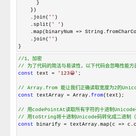
      }

    })

    .join(
''
)

    .split(
'
'
)

    .map(binaryNum 
=> String.fromCharC
    .join(
''
)

}
//
//
 为了代码的简洁与易读性，以下代码会忽略性能方
const
 text = 
'
123😀
'
;

//
 Array.from 能让我们正确读取宽度为2的Unic
const
 textArray = Array.
from
(text);

//
//
 用toString将十进制Unicode码转化成
const
 binarify = textArray.map(c => c.