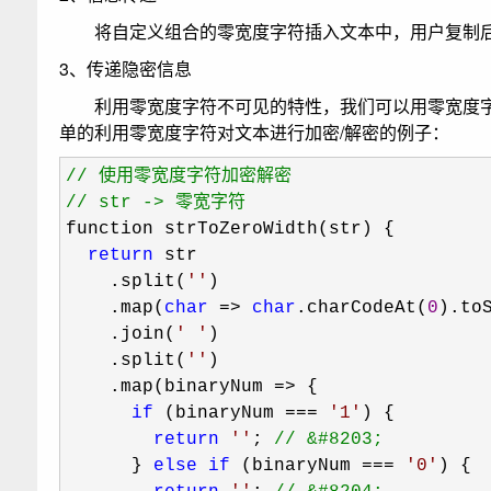
将自定义组合的零宽度字符插入文本中，用户复制后
3、传递隐密信息
利用零宽度字符不可见的特性，我们可以用零宽度字
单的利用零宽度字符对文本进行加密/解密的例子：
//
//
 str -> 零宽字符
function strToZeroWidth(str) {

return
 str

    .split(
''
)

    .map(
char
 => 
char
.charCodeAt(
0
).to
    .join(
'
'
)

    .split(
''
)

    .map(binaryNum 
=>
 {

if
 (binaryNum === 
'
1
'
) {

return
'
'
; 
//
 &#8203;
      } 
else
if
 (binaryNum === 
'
0
'
) {
