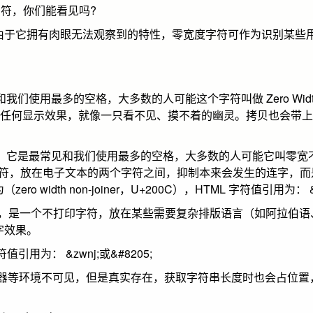
宽字符，你们能看见吗?
它拥有肉眼无法观察到的特性，零宽度字符可作为识别某些用户
见和我们使用最多的空格，大多数的人可能这个字符叫做 Zero Width
有任何显示效果，就像一只看不见、摸不着的幽灵。拷贝也会带上
Space，它是最常见和我们使用最多的空格，大多数的人可能它叫零
，是一个不打印字符，放在电子文本的两个字符之间，抑制本来会发生的连字
width non-joiner，U+200C），HTML 字符值引用为： &zw
，简称“ZWJ”，是一个不打印字符，放在某些需要复杂排版语言（如阿拉
字效果。
引用为： &zwnj;或&#8205;
浏览器等环境不可见，但是真实存在，获取字符串长度时也会占位