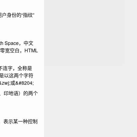
身份的“指纹”
 Space，中文
零宽空白，HTML
宽不连字，全称是
，而是以这两个字符
j;或&#8204;
伯语、印地语）的两个
置，表示某一种控制