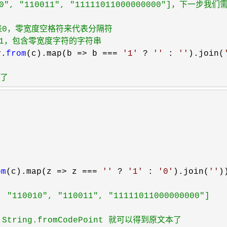
010", "110011", "11111011000000000"]，
为1，包含零宽度字符的字符串
y.
from
(c).map(b => b === 
'
1
'
 ? 
'
'
 : 
'
'
).join(
本了
om
(c).map(z => z === 
'
'
 ? 
'
1
'
 : 
'
0
'
).join(
''
))
10010", "110011", "11111011000000000"]

ing.fromCodePoint 就可以得到原文本了