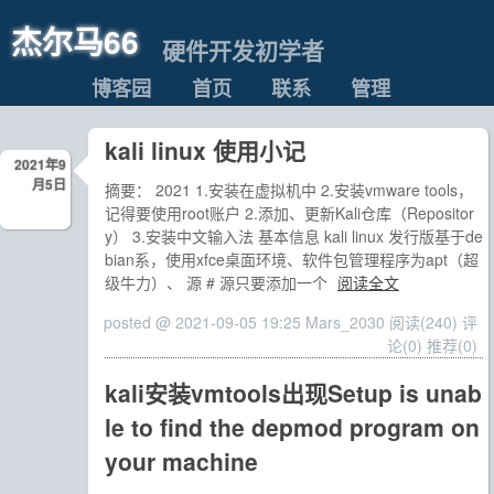
杰尔马66
硬件开发初学者
博客园
首页
联系
管理
kali linux 使用小记
2021年9
月5日
摘要： 2021 1.安装在虚拟机中 2.安装vmware tools，
记得要使用root账户 2.添加、更新Kali仓库（Repositor
y） 3.安装中文输入法 基本信息 kali linux 发行版基于de
bian系，使用xfce桌面环境、软件包管理程序为apt（超
级牛力）、 源 # 源只要添加一个
阅读全文
posted @ 2021-09-05 19:25 Mars_2030
阅读(240)
评
论(0)
推荐(0)
kali安装vmtools出现Setup is unab
le to find the depmod program on
your machine