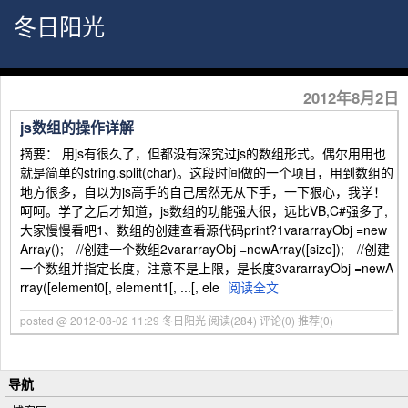
冬日阳光
2012年8月2日
js数组的操作详解
摘要： 用js有很久了，但都没有深究过js的数组形式。偶尔用用也
就是简单的string.split(char)。这段时间做的一个项目，用到数组的
地方很多，自以为js高手的自己居然无从下手，一下狠心，我学！
呵呵。学了之后才知道，js数组的功能强大很，远比VB,C#强多了,
大家慢慢看吧1、数组的创建查看源代码print?1vararrayObj =new
Array(); //创建一个数组2vararrayObj =newArray([size]); //创建
一个数组并指定长度，注意不是上限，是长度3vararrayObj =newA
rray([element0[, element1[, ...[, ele
阅读全文
posted @ 2012-08-02 11:29 冬日阳光
阅读(284)
评论(0)
推荐(0)
导航